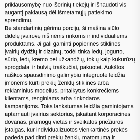
priklausomybę nuo išorinių tiekėjų ir išnaudoti vis
augantį paklausą dėl išmetamųjų patiekimo
sprendimų.
Be standartinių gėrimų porcijų, ši mašina siūlo
didelę įvairovę nišinėms rinkoms ir individualiems
produktams. Ji gali gaminti popierines stiklines
įvairių dydžių ir dizainų, todėl tinka ledų, jogurto,
sūrio, ledų kremo bei užkandžių, tokių kaip kukurūzų
sprogdalai ir bulvių traškučiai, pakuotei. Aukštos
raiškos spausdinimo galimybių integruotė leidžia
įmonėms kurti prekių ženklų stiklines arba
reklaminius modelius, pritaikytus konkrečiems
klientams, renginiams arba rinkodaros
kampanijoms. Toks lankstumas leidžia gamintojams
aptarnauti įvairius sektorius, įskaitant korporacines
dovanas, pramogų vietas ir sveikatos priežiūros
įstaigas, kur individualizuotos vienkartinės prekės
padeda padidinti prekių ženklų matomumą ir