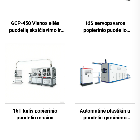
GCP-450 Vienos eilės
16S servopavaros
puodelių skaičiavimo ir
popierinio puodelio
pakuojančioji mašina
mašina
16T kulis popierinio
Automatinė plastikinių
puodelio mašina
puodelių gaminimo
mašina