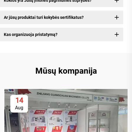
Kokios yra Jūsų įmonės pagrindinės stiprybės?
Ar jūsų produktai turi kokybės sertifikatus?
Kas organizuoja pristatymą?
Mūsų kompanija
14
Aug