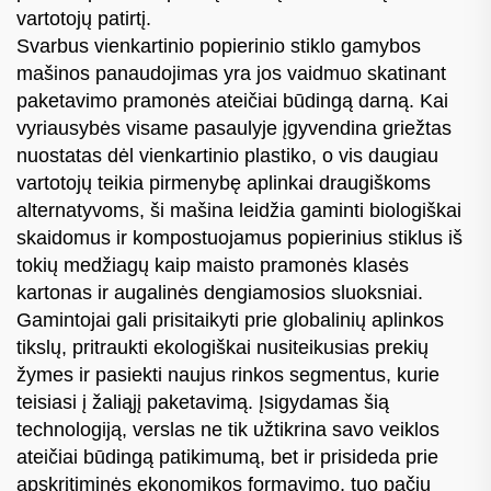
vartotojų patirtį.
Svarbus vienkartinio popierinio stiklo gamybos
mašinos panaudojimas yra jos vaidmuo skatinant
paketavimo pramonės ateičiai būdingą darną. Kai
vyriausybės visame pasaulyje įgyvendina griežtas
nuostatas dėl vienkartinio plastiko, o vis daugiau
vartotojų teikia pirmenybę aplinkai draugiškoms
alternatyvoms, ši mašina leidžia gaminti biologiškai
skaidomus ir kompostuojamus popierinius stiklus iš
tokių medžiagų kaip maisto pramonės klasės
kartonas ir augalinės dengiamosios sluoksniai.
Gamintojai gali prisitaikyti prie globalinių aplinkos
tikslų, pritraukti ekologiškai nusiteikusias prekių
žymes ir pasiekti naujus rinkos segmentus, kurie
teisiasi į žaliąjį paketavimą. Įsigydamas šią
technologiją, verslas ne tik užtikrina savo veiklos
ateičiai būdingą patikimumą, bet ir prisideda prie
apskritiminės ekonomikos formavimo, tuo pačiu