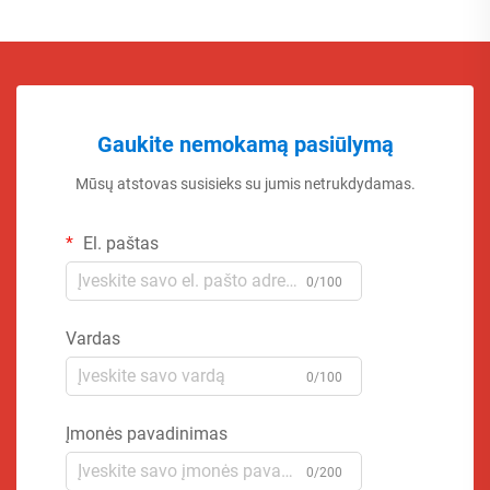
Gaukite nemokamą pasiūlymą
Mūsų atstovas susisieks su jumis netrukdydamas.
El. paštas
0/100
Vardas
0/100
Įmonės pavadinimas
0/200