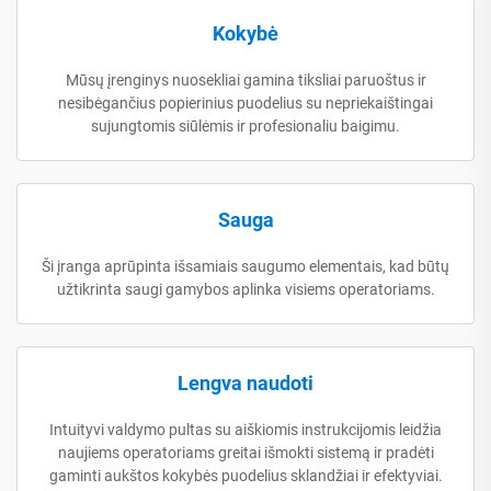
Kokybė
Mūsų įrenginys nuosekliai gamina tiksliai paruoštus ir
nesibėgančius popierinius puodelius su nepriekaištingai
sujungtomis siūlėmis ir profesionaliu baigimu.
Sauga
Ši įranga aprūpinta išsamiais saugumo elementais, kad būtų
užtikrinta saugi gamybos aplinka visiems operatoriams.
Lengva naudoti
Intuityvi valdymo pultas su aiškiomis instrukcijomis leidžia
naujiems operatoriams greitai išmokti sistemą ir pradėti
gaminti aukštos kokybės puodelius sklandžiai ir efektyviai.