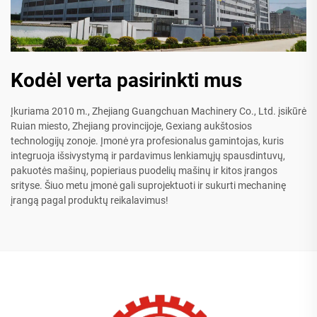
Kodėl verta pasirinkti mus
Įkuriama 2010 m., Zhejiang Guangchuan Machinery Co., Ltd. įsikūrė
Ruian miesto, Zhejiang provincijoje, Gexiang aukštosios
technologijų zonoje. Įmonė yra profesionalus gamintojas, kuris
integruoja išsivystymą ir pardavimus lenkiamųjų spausdintuvų,
pakuotės mašinų, popieriaus puodelių mašinų ir kitos įrangos
srityse. Šiuo metu įmonė gali suprojektuoti ir sukurti mechaninę
įrangą pagal produktų reikalavimus!