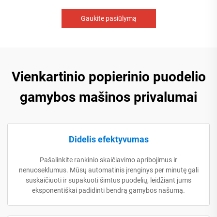
Gaukite pasiūlymą
Vienkartinio popierinio puodelio
gamybos mašinos privalumai
Didelis efektyvumas
Pašalinkite rankinio skaičiavimo apribojimus ir
nenuoseklumus. Mūsų automatinis įrenginys per minutę gali
suskaičiuoti ir supakuoti šimtus puodelių, leidžiant jums
eksponentiškai padidinti bendrą gamybos našumą.