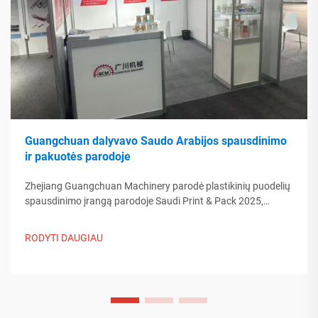
Guangchuan dalyvavo Saudo Arabijos spausdinimo
ir pakuotės parodoje
Zhejiang Guangchuan Machinery parodė plastikinių puodelių
spausdinimo įrangą parodoje Saudi Print & Pack 2025,
bendraudama su Artimųjų Rytų pirkėjais. Sužinokite, kaip
Kinijos protinga gamyba formuoja pasaulinės pakuotės
RODYTI DAUGIAU
tendencijas. Skaityti daugiau.