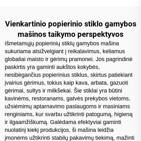
Vienkartinio popierinio stiklo gamybos
mašinos taikymo perspektyvos
Išmetamųjų popierinių stiklų gamybos mašina
sukuriama atsižvelgiant į reikalavimus, keliamus
globaliai maisto ir gėrimų pramonei. Jos pagrindinė
paskirtis yra gaminti aukštos kokybės,
nesibėgančius popierinius stiklus, skirtus patiekiant
įvairius gėrimus, tokius kaip kava, arbata, gazuoti
gėrimai, sultys ir milkšekai. Šie stiklai yra būtini
kavinėms, restoranams, gatvės prekybos vietoms,
užsiėmimų aptarnavimo paslaugoms ir masiniams
renginiams, kur svarbu užtikrinti patogumą, higieną
ir ilgaamžiškumą. Galėdama efektyviai gaminti
nuolatinį kiekį produkcijos, ši mašina leidžia
įmonėms užtikrinti stabilų pakavimų tiekimą, mažinti