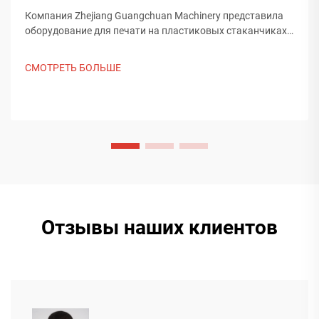
Компания Zhejiang Guangchuan Machinery представила
оборудование для печати на пластиковых стаканчиках
на выставке Saudi Print & Pack 2025 и установила
контакт с покупателями из Ближнего Востока. Узнайте,
СМОТРЕТЬ БОЛЬШЕ
как китайское интеллектуальное производство
формирует мировые тенденции упаковки. Подробнее.
Отзывы наших клиентов