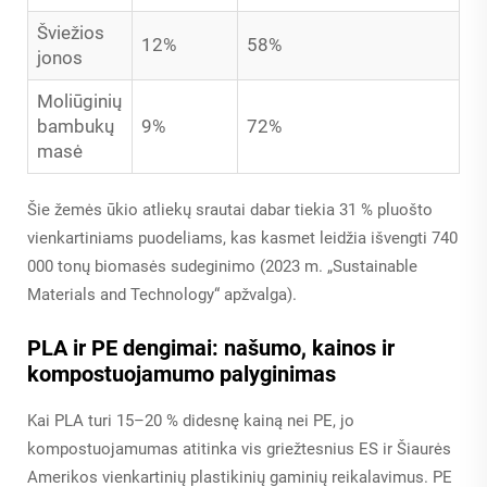
Šviežios
12%
58%
jonos
Moliūginių
bambukų
9%
72%
masė
Šie žemės ūkio atliekų srautai dabar tiekia 31 % pluošto
vienkartiniams puodeliams, kas kasmet leidžia išvengti 740
000 tonų biomasės sudeginimo (2023 m. „Sustainable
Materials and Technology“ apžvalga).
PLA ir PE dengimai: našumo, kainos ir
kompostuojamumo palyginimas
Kai PLA turi 15–20 % didesnę kainą nei PE, jo
kompostuojamumas atitinka vis griežtesnius ES ir Šiaurės
Amerikos vienkartinių plastikinių gaminių reikalavimus. PE