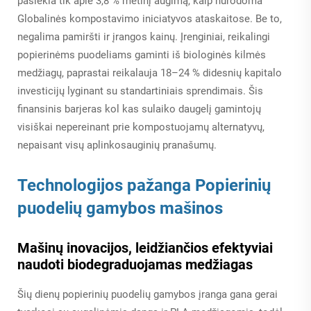
pasiekia tik apie 3,8 % metinį augimą, kaip nurodoma
Globalinės kompostavimo iniciatyvos ataskaitose. Be to,
negalima pamiršti ir įrangos kainų. Įrenginiai, reikalingi
popierinėms puodeliams gaminti iš biologinės kilmės
medžiagų, paprastai reikalauja 18–24 % didesnių kapitalo
investicijų lyginant su standartiniais sprendimais. Šis
finansinis barjeras kol kas sulaiko daugelį gamintojų
visiškai nepereinant prie kompostuojamų alternatyvų,
nepaisant visų aplinkosauginių pranašumų.
Technologijos pažanga
Popierinių
puodelių gamybos mašinos
Mašinų inovacijos, leidžiančios efektyviai
naudoti biodegraduojamas medžiagas
Šių dienų popierinių puodelių gamybos įranga gana gerai