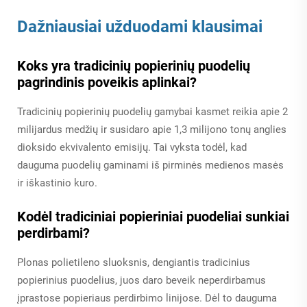
Dažniausiai užduodami klausimai
Koks yra tradicinių popierinių puodelių
pagrindinis poveikis aplinkai?
Tradicinių popierinių puodelių gamybai kasmet reikia apie 2
milijardus medžių ir susidaro apie 1,3 milijono tonų anglies
dioksido ekvivalento emisijų. Tai vyksta todėl, kad
dauguma puodelių gaminami iš pirminės medienos masės
ir iškastinio kuro.
Kodėl tradiciniai popieriniai puodeliai sunkiai
perdirbami?
Plonas polietileno sluoksnis, dengiantis tradicinius
popierinius puodelius, juos daro beveik neperdirbamus
įprastose popieriaus perdirbimo linijose. Dėl to dauguma