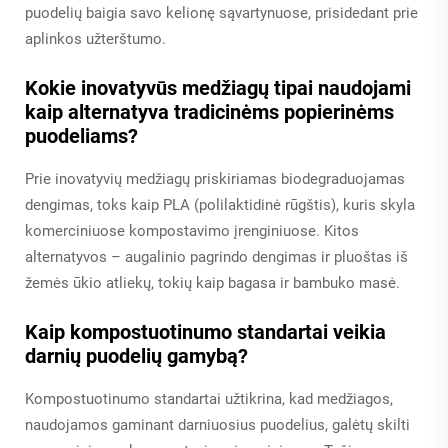
puodelių baigia savo kelionę sąvartynuose, prisidedant prie
aplinkos užterštumo.
Kokie inovatyvūs medžiagų tipai naudojami
kaip alternatyva tradicinėms popierinėms
puodeliams?
Prie inovatyvių medžiagų priskiriamas biodegraduojamas
dengimas, toks kaip PLA (polilaktidinė rūgštis), kuris skyla
komerciniuose kompostavimo įrenginiuose. Kitos
alternatyvos – augalinio pagrindo dengimas ir pluoštas iš
žemės ūkio atliekų, tokių kaip bagasa ir bambuko masė.
Kaip kompostuotinumo standartai veikia
darnių puodelių gamybą?
Kompostuotinumo standartai užtikrina, kad medžiagos,
naudojamos gaminant darniuosius puodelius, galėtų skilti