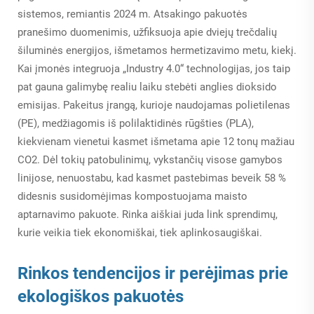
sistemos, remiantis 2024 m. Atsakingo pakuotės
pranešimo duomenimis, užfiksuoja apie dviejų trečdalių
šiluminės energijos, išmetamos hermetizavimo metu, kiekį.
Kai įmonės integruoja „Industry 4.0“ technologijas, jos taip
pat gauna galimybę realiu laiku stebėti anglies dioksido
emisijas. Pakeitus įrangą, kurioje naudojamas polietilenas
(PE), medžiagomis iš polilaktidinės rūgšties (PLA),
kiekvienam vienetui kasmet išmetama apie 12 tonų mažiau
CO2. Dėl tokių patobulinimų, vykstančių visose gamybos
linijose, nenuostabu, kad kasmet pastebimas beveik 58 %
didesnis susidomėjimas kompostuojama maisto
aptarnavimo pakuote. Rinka aiškiai juda link sprendimų,
kurie veikia tiek ekonomiškai, tiek aplinkosaugiškai.
Rinkos tendencijos ir perėjimas prie
ekologiškos pakuotės