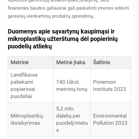
išplėstos gamintojų atsakomybės įstatymų. Šios
finansinės baudos galiausiai gali paskatinti įmones ieškoti
geresnių vienkartinių produktų sprendimų.
Duomenys apie sąvartynų kaupimąsi ir
mikroplastikų užterštumą dėl popierinių
puodelių atliekų
Metrinė
Metinė įtaka
Šaltinis
Landfiluose
paliekami
740 tūkst.
Ponemon
popieriniai
metrinių tonų
Institute 2023
puodeliai
5,2 mln.
Mikroplastikų
dalelių per
Environmental
išsiskyrimas
puodelį/metu
Pollution 2023
s