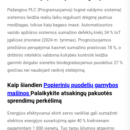
Pažangios PLC (Programuojamoji loginė valdymo sistema)
sistemos leidžia realiu laiku reguliuoti drėgmę jautrius
medžiagas, tokius kaip bagaso masė. Automatizuotos
vaizdo apžiūros sistemos sumažino defektų kiekį 34 % IoT
įgaliose įmonėse (2024 m. tyrimas). Prognozuojamos
priežiūros perspėjimai kasmet sumažino prastovas 18 %, o
dirbtinio intelekto valdoma kokybės kontrolė leidžia
gaminti dvigubo sienelės biodegraduojamus puodelius 27 %
greičiau nei naudojant rankinį stebėjimą.
Kaip šiandien
Popierinių puodelių gamybos
mašinos
Palaikykite atsakingų pakuotės
sprendimų perkėlimą
Energijos efektyvumui skirti servo varikliai gali sumažinti
elektros energijos suvartojimą apie 40 % kiekvienam
pagamintam 1 000 vienetų. Tuo tarpu šilumos atgavimo