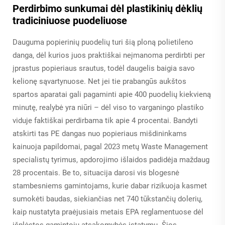
Perdirbimo sunkumai dėl plastikinių dėklių
tradiciniuose puodeliuose
Dauguma popierinių puodelių turi šią ploną polietileno
danga, dėl kurios juos praktiškai neįmanoma perdirbti per
įprastus popieriaus srautus, todėl daugelis baigia savo
kelionę sąvartynuose. Net jei tie prabangūs aukštos
spartos aparatai gali pagaminti apie 400 puodelių kiekvieną
minutę, realybė yra niūri – dėl viso to varganingo plastiko
viduje faktiškai perdirbama tik apie 4 procentai. Bandyti
atskirti tas PE dangas nuo popieriaus mišdininkams
kainuoja papildomai, pagal 2023 metų Waste Management
specialistų tyrimus, apdorojimo išlaidos padidėja maždaug
28 procentais. Be to, situacija darosi vis blogesnė
stambesniems gamintojams, kurie dabar rizikuoja kasmet
sumokėti baudas, siekiančias net 740 tūkstančių dolerių,
kaip nustatyta praėjusiais metais EPA reglamentuose dėl