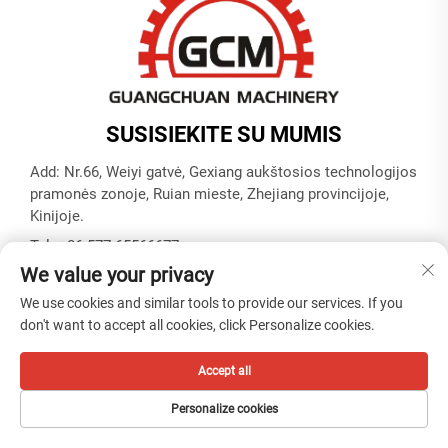
SUSISIEKITE SU MUMIS
Add: Nr.66, Weiyi gatvė, Gexiang aukštosios technologijos
pramonės zonoje, Ruian mieste, Zhejiang provincijoje,
Kinijoje.
Tel.:
+86-577-65566677
We value your privacy
El. paštas:
[email protected]
We use cookies and similar tools to provide our services. If you
don't want to accept all cookies, click Personalize cookies.
Autoriaus teisės © ZHEJIANG GUANGCHUAN MACHINERY
CO. LTD -
Privatumo politika
Accept all
Personalize cookies