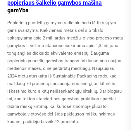
popieriaus šalkelio gamybos mašina
gamYba
Popierinių puodelių gamyba tradiciniu būdu iš tikrųjų yra
gana švaistyma. Kiekvienais metais dėl šio tikslo
apkarpyjama apie 2 milijardus medžių, o viso proceso metu
gamybos ir vežimo etapuose išskiriama apie 1,3 milijono
tonų anglies dioksido ekvivalento emisijų. Dauguma
popierinių puodelių gamybos įrangos priklauso nuo naujos
medienos masės, o ne perdirbtų medžiagų. Naujausias
2024 metų ataskaita iš Sustainable Packaging rodo, kad
maždaug 70 procentų sunaudojamos energijos kilmė iš
iškastinio kuro ir kitų neišsenkančiųjų išteklių. Dar blogiau
tai, kad tokios standartinės gamybos praktikos sparčiai
didina miškų kirtimą. Kai kuriose žinomoje pluošto
gamyboje vietovėse dėl šios paklausos miškų nykimas
kasmet padidėjo beveik 12 procentų.