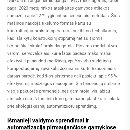
tvarkosi su augalinėmis danga ir PLA medžiagomis, todėl
pagal 2023 metų rinkos ataskaitas gamybos atliekos
sumažėja apie 22 % lyginant su senesniais metodais. Šios
mašinos naudoja tikslumo formas kartu su
kontroliuojamomis temperatūros sukibimo technikomis,
kad išlaikytų konstrukcinį stiprumą net su šiomis
biologiškai skaidžiomis dangomis. Pjovimo moduliai yra
varomi servovaldžiais, kurie labai padeda maksimaliai
efektyviai panaudoti medžiagą, ypač svarbu sudėtingų
kompostuojamų apvalkalų dizainams kurti. Bandomasis
darbas parodė, kad šios sistemos gali pasiekti apie 95 %
efektyvumą medžiagos naudojime. Šią tendenciją stebime
visoje pakuotės pramonėje, nes gamintojai vis labiau
atsisuka nuo iš fosilinio kuro gaminamo plastiko ir linksta
prie ekologiškesnių automatizuotų sprendimų.
Išmanieji valdymo sprendimai ir
automatizacija pirmaujančiose gamyklose