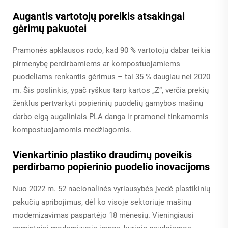
Augantis vartotojų poreikis atsakingai
gėrimų pakuotei
Pramonės apklausos rodo, kad 90 % vartotojų dabar teikia
pirmenybę perdirbamiems ar kompostuojamiems
puodeliams renkantis gėrimus – tai 35 % daugiau nei 2020
m. Šis poslinkis, ypač ryškus tarp kartos „Z“, verčia prekių
ženklus pertvarkyti popierinių puodelių gamybos mašinų
darbo eigą augaliniais PLA danga ir pramonei tinkamomis
kompostuojamomis medžiagomis.
Vienkartinio plastiko draudimų poveikis
perdirbamo popierinio puodelio inovacijoms
Nuo 2022 m. 52 nacionalinės vyriausybės įvedė plastikinių
pakučių apribojimus, dėl ko visoje sektoriuje mašinų
modernizavimas paspartėjo 18 mėnesių. Vieningiausi