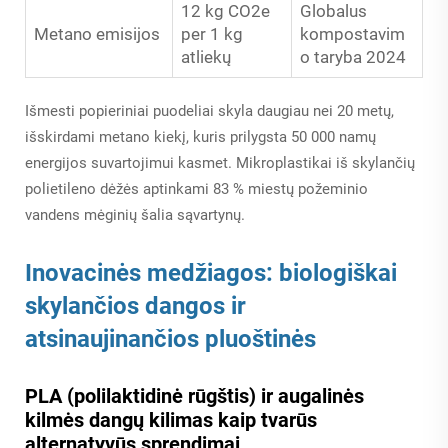
12 kg CO2e
Globalus
Metano emisijos
per 1 kg
kompostavim
atliekų
o taryba 2024
Išmesti popieriniai puodeliai skyla daugiau nei 20 metų,
išskirdami metano kiekį, kuris prilygsta 50 000 namų
energijos suvartojimui kasmet. Mikroplastikai iš skylančių
polietileno dėžės aptinkami 83 % miestų požeminio
vandens mėginių šalia sąvartynų.
Inovacinės medžiagos: biologiškai
skylančios dangos ir
atsinaujinančios pluoštinės
PLA (polilaktidinė rūgštis) ir augalinės
kilmės dangų kilimas kaip tvarūs
alternatyvūs sprendimai