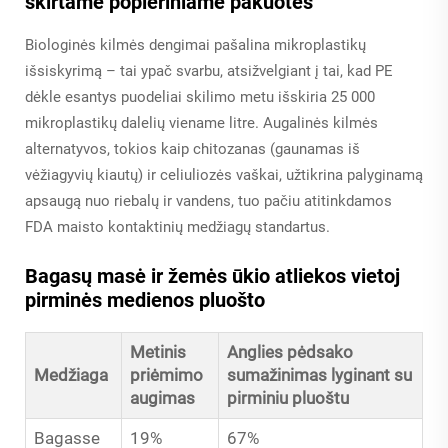
skirtame popieriniame pakuotės
Biologinės kilmės dengimai pašalina mikroplastikų
išsiskyrimą – tai ypač svarbu, atsižvelgiant į tai, kad PE
dėkle esantys puodeliai skilimo metu išskiria 25 000
mikroplastikų dalelių viename litre. Augalinės kilmės
alternatyvos, tokios kaip chitozanas (gaunamas iš
vėžiagyvių kiautų) ir celiuliozės vaškai, užtikrina palyginamą
apsaugą nuo riebalų ir vandens, tuo pačiu atitinkdamos
FDA maisto kontaktinių medžiagų standartus.
Bagasų masė ir žemės ūkio atliekos vietoj
pirminės medienos pluošto
Metinis
Anglies pėdsako
Medžiaga
priėmimo
sumažinimas lyginant su
augimas
pirminiu pluoštu
Bagasse
19%
67%