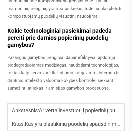
pramoniniuose kompostavimo įrenginiuose. Tačiau
pramoninių įrenginių yra ribotas kiekis, todėl sunku plėtoti
kompostuojamų puodelių visuotinį naudojimą.
Kokie technologiniai pasiekimai padeda
pereiti prie darnios popierinių puodelių
gamybos?
Pažangūs gamybos įrenginiai dabar efektyviai apdoroja
biodegraduojamas medžiagas, naudodami technologijas,
tokias kaip servo varikliai, šilumos atgavimo sistemos ir
dirbtinio intelekto valdoma kokybės kontrolė, siekiant
sumažinti atliekas ir emisijas gamybos procesuose.
Ankstesnis:
Ar verta investuoti į popierinių puodelių gamybos mašiną? Pelningumo grąža paaiškinta
Kitas:
Kas yra plastikinių puodelių spausdinimo mašina? Pradedančiųjų gidas