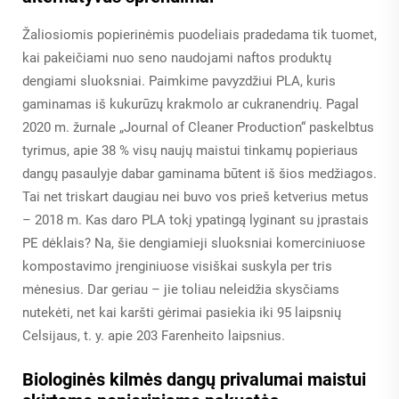
Žaliosiomis popierinėmis puodeliais pradedama tik tuomet,
kai pakeičiami nuo seno naudojami naftos produktų
dengiami sluoksniai. Paimkime pavyzdžiui PLA, kuris
gaminamas iš kukurūzų krakmolo ar cukranendrių. Pagal
2020 m. žurnale „Journal of Cleaner Production“ paskelbtus
tyrimus, apie 38 % visų naujų maistui tinkamų popieriaus
dangų pasaulyje dabar gaminama būtent iš šios medžiagos.
Tai net triskart daugiau nei buvo vos prieš ketverius metus
– 2018 m. Kas daro PLA tokį ypatingą lyginant su įprastais
PE dėklais? Na, šie dengiamieji sluoksniai komerciniuose
kompostavimo įrenginiuose visiškai suskyla per tris
mėnesius. Dar geriau – jie toliau neleidžia skysčiams
nutekėti, net kai karšti gėrimai pasiekia iki 95 laipsnių
Celsijaus, t. y. apie 203 Farenheito laipsnius.
Biologinės kilmės dangų privalumai maistui