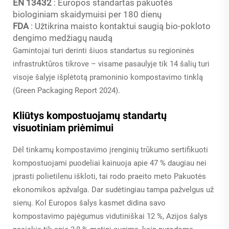
EN 13432
: Europos standartas pakuotės
biologiniam skaidymuisi per 180 dienų
FDA
: Užtikrina maisto kontaktui saugią bio-pokloto
dengimo medžiagų naudą
Gamintojai turi derinti šiuos standartus su regioninės
infrastruktūros tikrove – visame pasaulyje tik 14 šalių turi
visoje šalyje išplėtotą pramoninio kompostavimo tinklą
(Green Packaging Report 2024).
Kliūtys kompostuojamų standartų
visuotiniam priėmimui
Dėl tinkamų kompostavimo įrenginių trūkumo sertifikuoti
kompostuojami puodeliai kainuoja apie 47 % daugiau nei
įprasti polietilenu iškloti, tai rodo praeito meto Pakuotės
ekonomikos apžvalga. Dar sudėtingiau tampa pažvelgus už
sienų. Kol Europos šalys kasmet didina savo
kompostavimo pajėgumus vidutiniškai 12 %, Azijos šalys