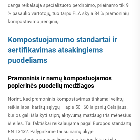
danga reikalauja specializuoto perdirbimo, prieinamo tik 9
% pasaulio vartotojų, tuo tarpu PLA skyla 84 % pramoninių
kompostavimo įrenginių.
Kompostuojamumo standartai ir
sertifikavimas atsakingiems
puodeliams
Pramoninis ir namų kompostuojamos
popierinės puodelių medžiagos
Norint, kad pramoninis kompostavimas tinkamai veiktų,
reikia labai karštų sąlygų – apie 50–60 laipsnių Celsijaus,
kurios gali išlaikyti stiprų aktyvumą maždaug tris mėnesius
iš eilės. Tai faktiškai reikalaujama pagal Europos standartą
EN 13432. Palyginkime tai su namų ūkyje
kompostuojamomis galimybėmis, kurios lėtai skyla