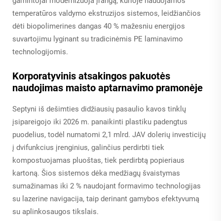
gamintojai modernizuoja įrangą, kurioje naudojamos
temperatūros valdymo ekstruzijos sistemos, leidžiančios
dėti biopolimerines dangas 40 % mažesniu energijos
suvartojimu lyginant su tradicinėmis PE laminavimo
technologijomis.
Korporatyvinis atsakingos pakuotės
naudojimas maisto aptarnavimo pramonėje
Septyni iš dešimties didžiausių pasaulio kavos tinklų
įsipareigojo iki 2026 m. panaikinti plastiku padengtus
puodelius, todėl numatomi 2,1 mlrd. JAV dolerių investicijų
į dvifunkcius įrenginius, galinčius perdirbti tiek
kompostuojamas pluoštas, tiek perdirbtą popieriaus
kartoną. Šios sistemos dėka medžiagų švaistymas
sumažinamas iki 2 % naudojant formavimo technologijas
su lazerine navigacija, taip derinant gamybos efektyvumą
su aplinkosaugos tikslais.