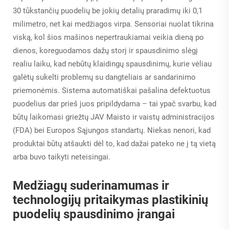
30 tūkstančių puodelių be jokių detalių praradimų iki 0,1
milimetro, net kai medžiagos virpa. Sensoriai nuolat tikrina
viską, kol šios mašinos nepertraukiamai veikia dieną po
dienos, koreguodamos dažų storį ir spausdinimo slėgį
realiu laiku, kad nebūtų klaidingų spausdinimų, kurie vėliau
galėtų sukelti problemų su dangteliais ar sandarinimo
priemonėmis. Sistema automatiškai pašalina defektuotus
puodelius dar prieš juos pripildydama – tai ypač svarbu, kad
būtų laikomasi griežtų JAV Maisto ir vaistų administracijos
(FDA) bei Europos Sąjungos standartų. Niekas nenori, kad
produktai būtų atšaukti dėl to, kad dažai pateko ne į tą vietą
arba buvo taikyti neteisingai.
Medžiagų suderinamumas ir
technologijų pritaikymas plastikinių
puodelių spausdinimo įrangai