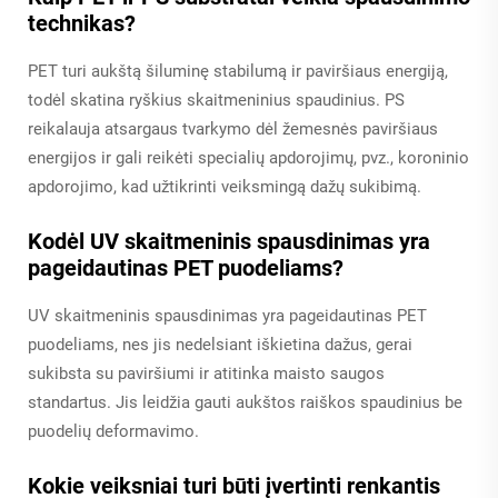
technikas?
PET turi aukštą šiluminę stabilumą ir paviršiaus energiją,
todėl skatina ryškius skaitmeninius spaudinius. PS
reikalauja atsargaus tvarkymo dėl žemesnės paviršiaus
energijos ir gali reikėti specialių apdorojimų, pvz., koroninio
apdorojimo, kad užtikrinti veiksmingą dažų sukibimą.
Kodėl UV skaitmeninis spausdinimas yra
pageidautinas PET puodeliams?
UV skaitmeninis spausdinimas yra pageidautinas PET
puodeliams, nes jis nedelsiant iškietina dažus, gerai
sukibsta su paviršiumi ir atitinka maisto saugos
standartus. Jis leidžia gauti aukštos raiškos spaudinius be
puodelių deformavimo.
Kokie veiksniai turi būti įvertinti renkantis