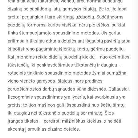
reikia tik kelių tūkstančių vienetų arba norima sudėtingų
dizainų be papildomų luitų gamybos išlaidų. Be to, jie labai
greitai perjungiami tarp skirtingų užduočių. Sudėtingoms
puodelių formoms, kurios visiškai nėra plokščios, puikiai
tinka štampuojamojo spausdinimo metodas. Jis geriau
prilimpa ir tiksliau atkuria detalės ant išgaubtų paviršių arba
iš polistireno pagamintų išlenktų karštų gėrimų puodelių.
Kai įmonėms reikia didelių puodelių kiekių – nuo dešimties
tūkstančių iki penkiasdešimties tūkstančių ir daugiau –
rotacinis tinklinio spausdinimo metodas žymiai sumažina
vieno vieneto gamybos išlaidas, nors pradinės
paruošiamosios darbų sąnaudos būna didesnės. Galiausiai,
flexografinis spausdinimas yra lyderis, kai svarbiausia yra
greitis: tokios mašinos gali išspausdinti nuo šešių šimtų
iki daugiau nei tūkstančio puodelių per minutę. Šios
įrangos tikslas – perdirbti milžiniškus kiekius, o ne dėti
akcentą į smulkias dizaino detalės.