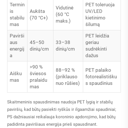
Termin
PET toleruoja
Vidutinė
is
Aukšta
UV/LED
(60 °C
stabilu
(70 °C+)
kietinimo
maks.)
mas
šilumą
Pavirši
PET leidžia
aus
45–50
33–38
geriau
energij
dinių/cm
dinių/cm
sudrėkinti
a
dažus
>90 %
88–92 %
PET palaiko
Aišku
šviesos
(priklauso
fotorealistišku
mas
pralaidu
nuo rūšies)
s spaudinius
mas
Skaitmeninis spausdinimas naudoja PET lygią ir stabilų
paviršių, kad būtų pasiekti ryškūs ir ilgaamžiai spaudiniai;
PS dažniausiai reikalauja koroninio apdorojimo, kad būtų
padidinta paviršiaus energija prieš spausdinant.