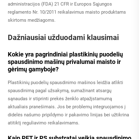
administracijos (FDA) 21 CFR ir Europos Sąjungos
reglamento Nr. 10/2011 reikalavimus maisto produktams
skirtoms medžiagoms.
Dažniausiai užduodami klausimai
Kokie yra pagrindiniai plastikinių puodelių
spausdinimo mašinų privalumai maisto ir
gėrimų gamyboje?
Plastikinių puodelių spausdinimo mašinos leidžia atlikti
spausdinimą pagal užsakymą, sumažinant atsargų
sąnaudas ir stiprinti prekės ženklo atpažįstamumą
aktualiais pranešimais. Jos be problemų integruojamos į
didelės našumo pripildymo ir pakavimo linijas bei užtikrina
atitiktį reguliavimo reikalavimams.
Kaip PET ir PS substratai veikia spausdinimo