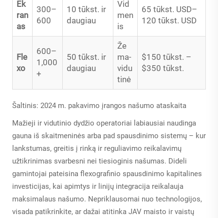
Ek
Vid
300–
10 tūkst. ir
65 tūkst. USD–
ran
men
600
daugiau
120 tūkst. USD
as
is
Že
600–
Fle
50 tūkst. ir
ma-
$150 tūkst. –
1,000
xo
daugiau
vidu
$350 tūkst.
+
tinė
Šaltinis: 2024 m. pakavimo įrangos našumo ataskaita
Mažieji ir vidutinio dydžio operatoriai labiausiai naudinga
gauna iš skaitmeninės arba pad spausdinimo sistemų – kur
lankstumas, greitis į rinką ir reguliavimo reikalavimų
užtikrinimas svarbesni nei tiesioginis našumas. Dideli
gamintojai pateisina flexografinio spausdinimo kapitalines
investicijas, kai apimtys ir linijų integracija reikalauja
maksimalaus našumo. Nepriklausomai nuo technologijos,
visada patikrinkite, ar dažai atitinka JAV maisto ir vaistų