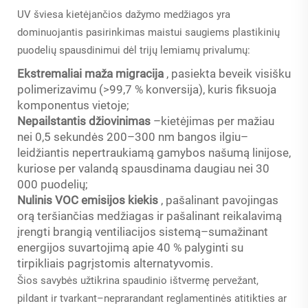
UV šviesa kietėjančios dažymo medžiagos yra
dominuojantis pasirinkimas maistui saugiems plastikinių
puodelių spausdinimui dėl trijų lemiamų privalumų:
Ekstremaliai maža migracija
, pasiekta beveik visišku
polimerizavimu (>99,7 % konversija), kuris fiksuoja
komponentus vietoje;
Nepailstantis džiovinimas
–kietėjimas per mažiau
nei 0,5 sekundės 200–300 nm bangos ilgiu–
leidžiantis nepertraukiamą gamybos našumą linijose,
kuriose per valandą spausdinama daugiau nei 30
000 puodelių;
Nulinis VOC emisijos kiekis
, pašalinant pavojingas
orą teršiančias medžiagas ir pašalinant reikalavimą
įrengti brangią ventiliacijos sistemą–sumažinant
energijos suvartojimą apie 40 % palyginti su
tirpikliais pagrįstomis alternatyvomis.
Šios savybės užtikrina spaudinio ištvermę pervežant,
pildant ir tvarkant–neprarandant reglamentinės atitikties ar