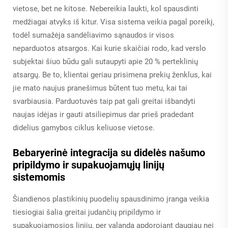
vietose, bet ne kitose. Nebereikia laukti, kol spausdinti
medžiagai atvyks iš kitur. Visa sistema veikia pagal poreikį,
todėl sumažėja sandėliavimo sąnaudos ir visos
neparduotos atsargos. Kai kurie skaičiai rodo, kad verslo
subjektai šiuo būdu gali sutaupyti apie 20 % perteklinių
atsargų. Be to, klientai geriau prisimena prekių ženklus, kai
jie mato naujus pranešimus būtent tuo metu, kai tai
svarbiausia. Parduotuvės taip pat gali greitai išbandyti
naujas idėjas ir gauti atsiliepimus dar prieš pradedant
didelius gamybos ciklus keliuose vietose.
Bebaryerinė integracija su didelės našumo
pripildymo ir supakuojamųjų linijų
sistemomis
Šiandienos plastikinių puodelių spausdinimo įranga veikia
tiesiogiai šalia greitai judančių pripildymo ir
supakuojamosios linijų, per valandą apdorojant daugiau nei