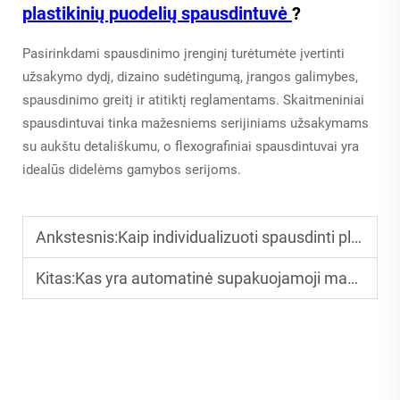
plastikinių puodelių spausdintuvė
?
Pasirinkdami spausdinimo įrenginį turėtumėte įvertinti
užsakymo dydį, dizaino sudėtingumą, įrangos galimybes,
spausdinimo greitį ir atitiktį reglamentams. Skaitmeniniai
spausdintuvai tinka mažesniems serijiniams užsakymams
su aukštu detališkumu, o flexografiniai spausdintuvai yra
idealūs didelėms gamybos serijoms.
Ankstesnis:
Kaip individualizuoti spausdinti plastikiniai puodeliai pagerina klientų patirtį
Kitas:
Kas yra automatinė supakuojamoji mašina? Visiškai pradedančiųjų vadovas