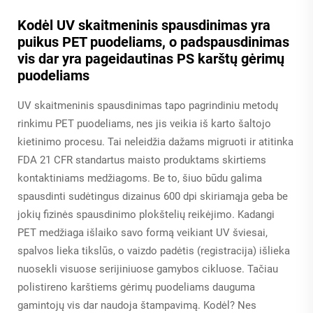
Kodėl UV skaitmeninis spausdinimas yra
puikus PET puodeliams, o padspausdinimas
vis dar yra pageidautinas PS karštų gėrimų
puodeliams
UV skaitmeninis spausdinimas tapo pagrindiniu metodų
rinkimu PET puodeliams, nes jis veikia iš karto šaltojo
kietinimo procesu. Tai neleidžia dažams migruoti ir atitinka
FDA 21 CFR standartus maisto produktams skirtiems
kontaktiniams medžiagoms. Be to, šiuo būdu galima
spausdinti sudėtingus dizainus 600 dpi skiriamąja geba be
jokių fizinės spausdinimo plokštelių reikėjimo. Kadangi
PET medžiaga išlaiko savo formą veikiant UV šviesai,
spalvos lieka tikslūs, o vaizdo padėtis (registracija) išlieka
nuosekli visuose serijiniuose gamybos cikluose. Tačiau
polistireno karštiems gėrimų puodeliams dauguma
gamintojų vis dar naudoja štampavimą. Kodėl? Nes