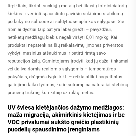
tirpikliais, tikrinti sunkiųjų metalų bei likusių fotoiniciatorių
kiekius ir vertinti spausdintų paviršių sukibimo stabilumą
po laikymo šaltuose ar šaldytuose aplinkos sąlygose. Šie
ribiniai dydžiai taip pat yra labai griežti – pavyzdžiui,
netikėtų medžiagų kiekis negali viršyti 0,01 mg/kg. Kai
produktai nepatenkina šių reikalavimų, įmonės priverstos
vykdyti masinius atšaukimus ir patirti rimtą savo
reputacijos žalą. Gamintojams įrodyti, kad jų dažai tinkamai
veikia įvairiomis realiomis sąlygomis – temperatūros
pokyčiais, drėgmės lygiu ir kt. – reikia atlikti pagreitintus
galiojimo laiko tyrimus, kurie sutrumpina natūraliai stebimų
procesų trukmę, kuri kitaip užtruktų metus.
UV šviesa kietėjančios dažymo medžiagos:
maža migracija, akimirkinis kietėjimas ir be
VOC privalumai aukšto greičio plastikinių
puodelių spausdinimo įrenginiams