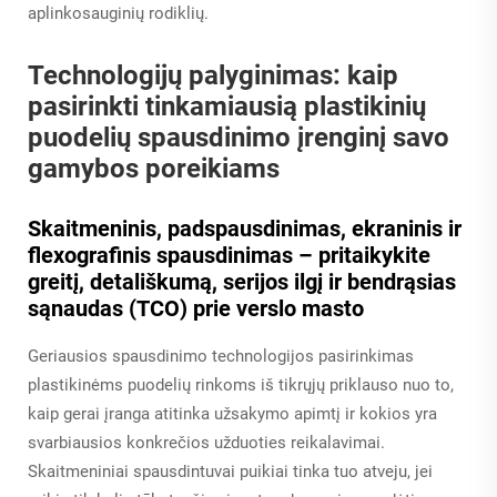
aplinkosauginių rodiklių.
Technologijų palyginimas: kaip
pasirinkti tinkamiausią plastikinių
puodelių spausdinimo įrenginį savo
gamybos poreikiams
Skaitmeninis, padspausdinimas, ekraninis ir
flexografinis spausdinimas – pritaikykite
greitį, detališkumą, serijos ilgį ir bendrąsias
sąnaudas (TCO) prie verslo masto
Geriausios spausdinimo technologijos pasirinkimas
plastikinėms puodelių rinkoms iš tikrųjų priklauso nuo to,
kaip gerai įranga atitinka užsakymo apimtį ir kokios yra
svarbiausios konkrečios užduoties reikalavimai.
Skaitmeniniai spausdintuvai puikiai tinka tuo atveju, jei