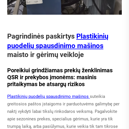
Pagrindinės paskirtys
Plastikinių
puodelių spausdinimo mašinos
maisto ir gėrimų veikloje
Poreikiui grindžiamas prekių ženklinimas
QSR ir prekybos įmonėms: masinis
pritaikymas be atsargų rizikos
Plastikinių puodelių spausdinimo mašinos
suteikia
greitosios paštos įstaigoms ir parduotuvėms galimybę per
naktį vykdyti labai tikslų rinkodaros veiksmą. Pagalvokite
apie sezonines prekes, specialius gėrimus, kurie yra tik
trumpą laiką, arba pasiūlymus, kurie veikia tik tam tikrose