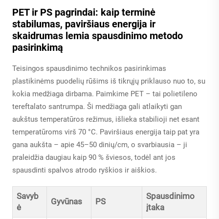
PET ir PS pagrindai: kaip terminė
stabilumas, paviršiaus energija ir
skaidrumas lemia spausdinimo metodo
pasirinkimą
Teisingos spausdinimo technikos pasirinkimas
plastikinėms puodelių rūšims iš tikrųjų priklauso nuo to, su
kokia medžiaga dirbama. Paimkime PET – tai polietileno
tereftalato santrumpa. Ši medžiaga gali atlaikyti gan
aukštus temperatūros režimus, išlieka stabilioji net esant
temperatūroms virš 70 °C. Paviršiaus energija taip pat yra
gana aukšta – apie 45–50 dinių/cm, o svarbiausia – ji
praleidžia daugiau kaip 90 % šviesos, todėl ant jos
spausdinti spalvos atrodo ryškios ir aiškios.
Savyb
Spausdinimo
Gyvūnas
PS
ė
įtaka