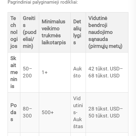
Pagrindiniai palyginamieji rodikliai:
Te
Greiti
Vidutinė
Minimalus
Det
ch
s
bendroji
veikimo
alių
nol
(puod
naudojimo
trukmės
lygi
ogi
eliai/
sąnauda
laikotarpis
s
jos
min)
(pirmųjų metų)
Sk
ait
50–
Auk
42 tūkst. USD–
me
1+
200
što
68 tūkst. USD
nin
is
Vid
Po
utini
80–
28 tūkst. USD–
da
500+
s-
300
50 tūkst. USD
s
Auk
štas