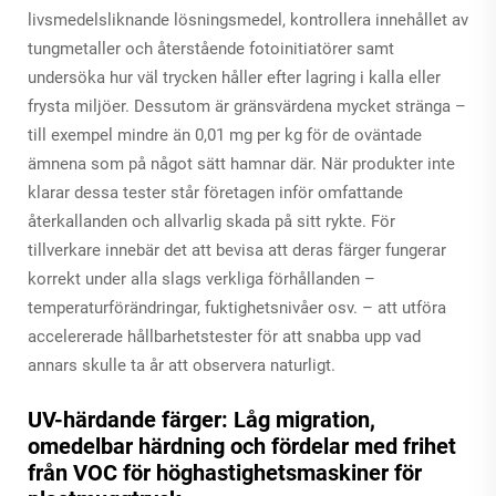
livsmedelsliknande lösningsmedel, kontrollera innehållet av
tungmetaller och återstående fotoinitiatörer samt
undersöka hur väl trycken håller efter lagring i kalla eller
frysta miljöer. Dessutom är gränsvärdena mycket stränga –
till exempel mindre än 0,01 mg per kg för de oväntade
ämnena som på något sätt hamnar där. När produkter inte
klarar dessa tester står företagen inför omfattande
återkallanden och allvarlig skada på sitt rykte. För
tillverkare innebär det att bevisa att deras färger fungerar
korrekt under alla slags verkliga förhållanden –
temperaturförändringar, fuktighetsnivåer osv. – att utföra
accelererade hållbarhetstester för att snabba upp vad
annars skulle ta år att observera naturligt.
UV-härdande färger: Låg migration,
omedelbar härdning och fördelar med frihet
från VOC för höghastighetsmaskiner för