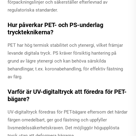
förpackningslinjer och säkerställer efterlevnad av
regulatoriska standarder.
Hur påverkar PET- och PS-underlag
tryckteknikerna?
PET har hög termisk stabilitet och ytenergi, vilket främjar
levande digitala tryck. PS kräver försiktig hantering på
grund av lägre ytenergi och kan behöva särskilda
behandlingar, t.ex. koronabehandling, för effektiv fästning
av färg.
Varför är UV-digitaltryck att föredra för PET-
bägare?
UV-digitaltryck föredras för PET-bägare eftersom det härdar
färgen omedelbart, ger god fästning och uppfyller
livsmedelssäkerhetskraven. Det möjliggör högupplösta
tryck utan att deformera bägarna.