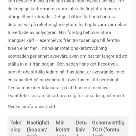
kan dessutom växla mellan olika jobb mycket snabbt. För
de knepiga kärlformerna som inte alls är platta fungerar
stämpeltryck utmärkt. Det ger bättre fäst och hanterar
detaljer väl på reliefpräglade ytor eller böjda varmvärmekärl
tillverkade av polystyren. När företag behöver stora
mängder kärl – exempelvis från tio tusen upp till femtio
tusen eller fler – minskar rotationskärlstryckning
kostnaden per enhet avsevärt, även om det tar längre tid att
ställa in allt från början. Och sedan finns det flexotryck,
som är obestridlig ledare när hastighet är avgörande, med
en kapacitet på sexhundra till över tusen kärl per minut.
Dessa maskiner fokuserar på att hantera massiva
kvantiteter snarare än att oroa sig för små designelement.
Nyckeljämförande mått:
Tekn
Hastighet
Min.
Deta
Genomsnittlig
olog
(koppar/
körstr
ljniv
TCO (första