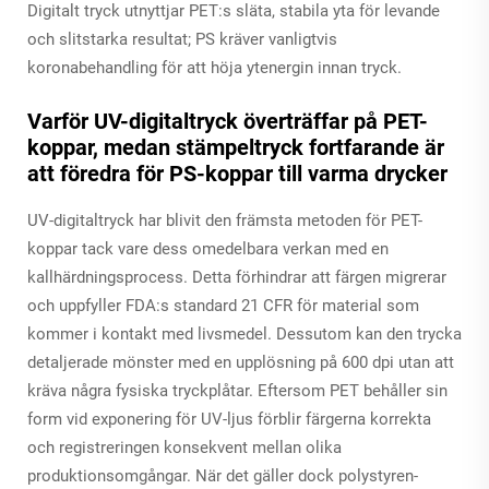
Digitalt tryck utnyttjar PET:s släta, stabila yta för levande
och slitstarka resultat; PS kräver vanligtvis
koronabehandling för att höja ytenergin innan tryck.
Varför UV-digitaltryck överträffar på PET-
koppar, medan stämpeltryck fortfarande är
att föredra för PS-koppar till varma drycker
UV-digitaltryck har blivit den främsta metoden för PET-
koppar tack vare dess omedelbara verkan med en
kallhärdningsprocess. Detta förhindrar att färgen migrerar
och uppfyller FDA:s standard 21 CFR för material som
kommer i kontakt med livsmedel. Dessutom kan den trycka
detaljerade mönster med en upplösning på 600 dpi utan att
kräva några fysiska tryckplåtar. Eftersom PET behåller sin
form vid exponering för UV-ljus förblir färgerna korrekta
och registreringen konsekvent mellan olika
produktionsomgångar. När det gäller dock polystyren-