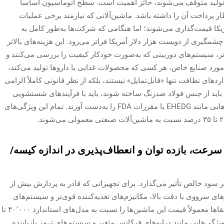
 تولید متوقف می‌شوند، حائز اهمیت است. سطح اتوماسیون اساساً
ر پرداخت آن را داشته باشد. ماشین‌آلاتی که نیازمند برخی عملیات
یکا قیمت‌گذاری می‌شوند؛ اما هنگامی که شرکت‌ها به‌طور کامل به
شمگیری از دویست هزار دلار آمریکا فراتر می‌رود. این هزینه‌های بالاتر
تر، سیستم‌های دوربینی که به‌صورت خودکار کیفیت را بررسی می‌کنند و
رد صنایع خاص، هر کسی که محصولات غذایی یا داروها تولید می‌کند،
اردهای نظافت تنها «قابل‌تمایل» نیستند، بلکه از نظر قانونی کاملاً الزامی
اید از جنس فولاد ضدزنگ ساخته شوند، باید با فرآیندهای شستشویی
مانند CIP و SIP سازگان داشته باشند و باید مجوزهایی مانند EHEDG یا مقررات FDA را به‌دست آورند. تمام این ویژگی‌های
عت، بازده توان و انعطاف‌پذیری در اندازه کیسه/
بر سود خالص تأثیر می‌گذارد. برای تجهیزاتی که قادر به پردازش بیش از
ورهای سرووی با دقت بالا، مکانیزم‌های تغذیه‌کننده قوی‌تر و سیستم‌های
پیچیدهٔ بازخورد بلادرنگ سرمایه‌گذاری کنند. این ارتقاها معمولاً قیمت این ماشین‌ها را نسبت به مدل‌های استاندارد ۳۰٬۰۰۰ تا
ژی، ویژگی‌هایی مانند درایوهای فرکانس متغیر و سیستم‌های ترمز بازیابنده