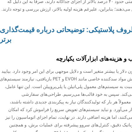
دلار قرار می‌گیرند. این سیستم‌های جامع اغلب قیمتی حدود ۴۰ درصد بالاتر از اجزای جداگانه دارند، صرفاً به این دلیل که
روف پلاستیکی: توضیحاتی درباره قیمت‌گذاری
برتر
و هزینه‌های ابزارآلات یکپارچه
هزار دلار تا نیم میلیون دلار یا بیشتر متغیر است و دلایل موجهی برای این امر وجود دارد. بیایید
عوامل اصلی افزایش هزینه را بررسی کنیم. پردازش مواد سدکننده خاصی مانند EVOH و PET بازیافتی، نیازمند سیستم‌های
بت به سیستم‌های معمول پلی‌اتیلن یا پلی‌پروپیلن است. این تنها عامل،
ن اضافه می‌کند. سپس به خود قالب‌ها می‌رسیم. طراحی‌های سفارشی
مولاً هر بار که تولیدکنندگان نیاز به پیکربندی جدیدی داشته باشند،
‌بار می‌آورد. و نباید سیستم‌های تعویض سریع را فراموش کرد که امکان
‌کنند، اما هزینه اضافی دارند. در نهایت، تمام اجزای اتوماسیون را نیز
 رباتیک دقیق، کنترل‌های سروو پیشرفته برای عملیات برش، و همچنین