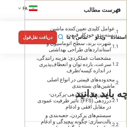
FA
فهرست مطالب
عوامل کلیدی تعیین‌کننده ماشین
بسته‌بندی خودکار قیمت
استفاده
ویدئو
تماس با ما
دریافت نقل‌قول
شهرت برند، سطح اتوماسیون و
استانداردهای طراحی بهداشتی
مشخصات عملکردی: هزینه رانندگی،
سرعت، بازده توان و انعطاف‌پذیری
در اندازه کیسه/ظرف
محدوده‌های قیمتی در انواع اصلی
ماشین‌های بسته‌بندی
 باید بدانید
ماشین‌های شکل‌دهی-پرکردن-
درزدهی (FFS): تأثیر ظرفیت عمودی
در مقابل افقی و ادغام
سیستم‌های پرکردن، جعبه‌بندی و
پالت‌سازی: چگونه پیچیدگی و ادغام