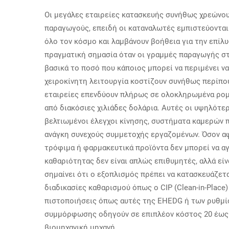
Οι μεγάλες εταιρείες κατασκευής συνήθως χρεώνου
παραγωγούς, επειδή οι καταναλωτές εμπιστεύονται 
όλο τον κόσμο και λαμβάνουν βοήθεια για την επί
πραγματική σημασία όταν οι γραμμές παραγωγής σ
βασικά το ποσό που κάποιος μπορεί να περιμένει ν
χειροκίνητη λειτουργία κοστίζουν συνήθως περίπου 
εταιρείες επενδύουν πλήρως σε ολοκληρωμένα ρομπ
από διακόσιες χιλιάδες δολάρια. Αυτές οι υψηλότ
βελτιωμένοι έλεγχοι κίνησης, συστήματα καμερών 
ανάγκη συνεχούς συμμετοχής εργαζομένων. Όσον α
τρόφιμα ή φαρμακευτικά προϊόντα δεν μπορεί να αγ
καθαριότητας δεν είναι απλώς επιθυμητές, αλλά εί
σημαίνει ότι ο εξοπλισμός πρέπει να κατασκευάζετα
διαδικασίες καθαρισμού όπως ο CIP (Clean-in-Place) κα
πιστοποιήσεις όπως αυτές της EHEDG ή των ρυθμίσ
συμμόρφωσης οδηγούν σε επιπλέον κόστος 20 έως 
βιομηχανική μηχανή.