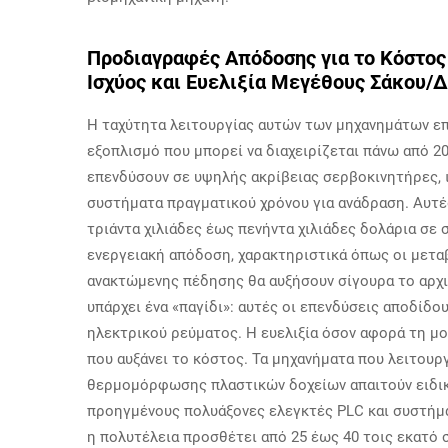
Προδιαγραφές Απόδοσης για το Κόστος
Ισχύος και Ευελιξία Μεγέθους Σάκου/
Η ταχύτητα λειτουργίας αυτών των μηχανημάτων επ
εξοπλισμό που μπορεί να διαχειρίζεται πάνω από 20
επενδύσουν σε υψηλής ακρίβειας σερβοκινητήρες,
συστήματα πραγματικού χρόνου για ανάδραση. Αυτές
τριάντα χιλιάδες έως πενήντα χιλιάδες δολάρια σε 
ενεργειακή απόδοση, χαρακτηριστικά όπως οι μετα
ανακτώμενης πέδησης θα αυξήσουν σίγουρα το αρχι
υπάρχει ένα «παγίδι»: αυτές οι επενδύσεις αποδίδ
ηλεκτρικού ρεύματος. Η ευελιξία όσον αφορά τη μο
που αυξάνει το κόστος. Τα μηχανήματα που λειτουρ
θερμομόρφωσης πλαστικών δοχείων απαιτούν ειδικ
προηγμένους πολυάξονες ελεγκτές PLC και συστήμ
η πολυτέλεια προσθέτει από 25 έως 40 τοις εκατό 