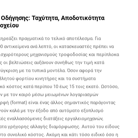
 Οδήγησης: Ταχύτητα, Αποδοτικότητα
Δοχείου
ηρεάζει πραγματικά το τελικό αποτέλεσμα. Για
0 αντικείμενα ανά λεπτό, οι κατασκευαστές πρέπει να
 ισχυρότερους μηχανισμούς τροφοδοσίας και περίπλοκα
 οι βελτιώσεις αυξάνουν συνήθως την τιμή κατά
σύγκριση με τα τυπικά μοντέλα. Όσον αφορά την
βλητού φορτίου κινητήρες και τα συστήματα
κό κόστος κατά περίπου 10 έως 15 τοις εκατό. Ωστόσο,
ουν με τον καιρό μέσω μειωμένων λογαριασμών
ρφή (format) είναι ένας άλλος σημαντικός παράγοντας
γούν καλά με την έξοδο από αυτόματο εξοπλισμό
ές εναλλασσόμενες διατάξεις εργαλειομηχανών,
ατα γρήγορης αλλαγής διαμόρφωσης. Αυτού του είδους
στο συνολικό κόστος. Ακόμη και κάτι τόσο ειδικό όσο η