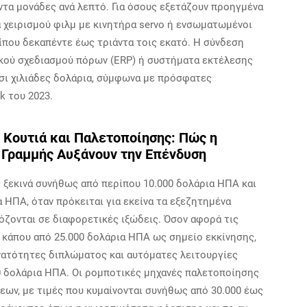
ντα μονάδες ανά λεπτό. Για όσους εξετάζουν προηγμένα
 χειρισμού φιλμ με κινητήρα servo ή ενσωματωμένοι
ίπου δεκαπέντε έως τριάντα τοις εκατό. Η σύνδεση
κού σχεδιασμού πόρων (ERP) ή συστήματα εκτέλεσης
σι χιλιάδες δολάρια, σύμφωνα με πρόσφατες
k του 2023.
 Κουτιά και Παλετοποίησης: Πώς η
 Γραμμής Αυξάνουν την Επένδυση
ς ξεκινά συνήθως από περίπου 10.000 δολάρια ΗΠΑ και
 ΗΠΑ, όταν πρόκειται για εκείνα τα εξεζητημένα
ζονται σε διαφορετικές ιξώδεις. Όσον αφορά τις
 κάπου από 25.000 δολάρια ΗΠΑ ως σημείο εκκίνησης,
υνατότητες διπλώματος και αυτόματες λειτουργίες
0 δολάρια ΗΠΑ. Οι ρομποτικές μηχανές παλετοποίησης
εων, με τιμές που κυμαίνονται συνήθως από 30.000 έως