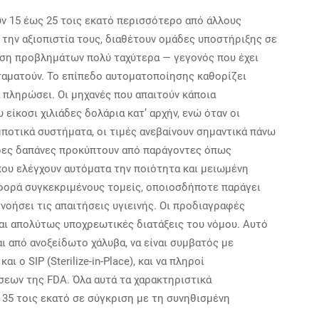
ν 15 έως 25 τοις εκατό περισσότερο από άλλους
την αξιοπιστία τους, διαθέτουν ομάδες υποστήριξης σε
λυση προβλημάτων πολύ ταχύτερα — γεγονός που έχει
ταματούν. Το επίπεδο αυτοματοποίησης καθορίζει
α πληρώσει. Οι μηχανές που απαιτούν κάποια
είκοσι χιλιάδες δολάρια κατ’ αρχήν, ενώ όταν οι
οτικά συστήματα, οι τιμές ανεβαίνουν σημαντικά πάνω
ερες δαπάνες προκύπτουν από παράγοντες όπως
που ελέγχουν αυτόματα την ποιότητα και μειωμένη
φορά συγκεκριμένους τομείς, οποιοσδήποτε παράγει
νοήσει τις απαιτήσεις υγιεινής. Οι προδιαγραφές
ναι απολύτως υποχρεωτικές διατάξεις του νόμου. Αυτό
ι από ανοξείδωτο χάλυβα, να είναι συμβατός με
ι ο SIP (Sterilize-in-Place), και να πληροί
εων της FDA. Όλα αυτά τα χαρακτηριστικά
35 τοις εκατό σε σύγκριση με τη συνηθισμένη