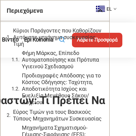
EL
Περιεχόμενα
Κύριοι Παράγοντες που Καθορίζουν
Αυτόματο μηχάνημα συσκευασίας
Βίντεο
Epi Koinonia
Λάβετε Προσφορά
Τιμή
Φήμη Μάρκας, Επίπεδο
Αυτοματοποίησης και Πρότυπα
Υγιεινού Σχεδιασμού
Προδιαγραφές Απόδοσης για το
Κόστος Οδήγησης: Ταχύτητα,
Αποδοτικότητα Ισχύος και
Ευελιξία Μεγέθους Σάκου/
αστών: Τι Πρέπει Να
Δοχείου
Εύρος Τιμών για τους Βασικούς
Τύπους Μηχανημάτων Συσκευασίας
Μηχανήματα Σχηματισμού-
Γέμισης-Σφράγισης (FFS):