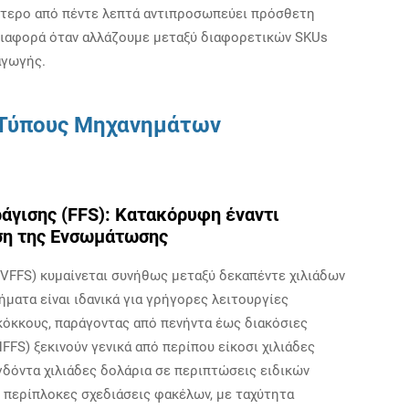
τερο από πέντε λεπτά αντιπροσωπεύει πρόσθετη
 διαφορά όταν αλλάζουμε μεταξύ διαφορετικών SKUs
αγωγής.
ς Τύπους Μηχανημάτων
γισης (FFS): Κατακόρυφη έναντι
ση της Ενσωμάτωσης
 (VFFS) κυμαίνεται συνήθως μεταξύ δεκαπέντε χιλιάδων
ματα είναι ιδανικά για γρήγορες λειτουργίες
κόκκους, παράγοντας από πενήντα έως διακόσιες
FFS) ξεκινούν γενικά από περίπου είκοσι χιλιάδες
γδόντα χιλιάδες δολάρια σε περιπτώσεις ειδικών
ι περίπλοκες σχεδιάσεις φακέλων, με ταχύτητα