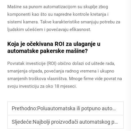
Mašine sa punom automatizacijom su skuplje zbog
komponenti kao što su napredne kontrole kretanja i
sistemi kamera. Takve karakteristike smanjuju potrebu za
ljudskim učešćem i povećavaju efikasnost.
Koja je očekivana ROI za ulaganje u
automatske pakerske mašine?
Povratak investicije (ROI) obično dolazi od uštede rada,
smanjenja otpada, povećanja radnog vremena i ukupno
smanjenih troškova vlasništva. Mnoge firme vide povrat na
svoju investiciju za oko 18 mjeseci.
Prethodno:
Poluautomatska ili potpuno automatska mašina za pakovanje: koju kupiti?
Sljedeće:
Najbolji proizvođači automatskog pakiranja u Kini (2025 izdanje)