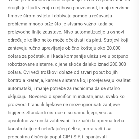
drugih jer ljudi vjeruju u njihovu pouzdanost, imaju servisne
timove širom svijeta i dobivaju pomoć u rešavanju
problema mnogo brže što je stvarno važno kada se
proizvodne linije zaustave. Nivo automatizacije u osnovi
određuje koliko neko može očekivati da plati. Strojevi koji
zahtevaju ručno upravljanje obično koštaju oko 20.000
dolara za početak, ali kada kompanije ulažu sve u potpuno
robotizovane sisteme, cijene skoče daleko iznad 200.000
dolara. Ovi veći troškovi dolaze od stvari poput boljih
kontrola kretanja, kamera sistema koji provjeravaju kvalitet
automatski, i manje potrebe za radnicima da se stalno
uključuju. Govoreći o specifičnim industrijama, svako ko
proizvodi hranu ili lijekove ne može ignorisati zahtjeve
higijene. Standardi čistoće nisu samo lijepi, već su
apsolutno zakonski zahtevani. To znači da oprema treba
konstrukciju od nehrđajućeg čelika, mora raditi sa
procesima čišćenja poput CIP i SIP, i ispunjavati