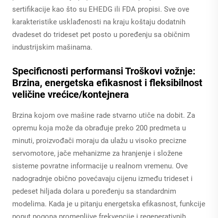
sertifikacije kao što su EHEDG ili FDA propisi. Sve ove
karakteristike usklađenosti na kraju koštaju dodatnih
dvadeset do trideset pet posto u poređenju sa običnim
industrijskim mašinama.
Specificnosti performansi Troškovi vožnje:
Brzina, energetska efikasnost i fleksibilnost
veličine vrećice/kontejnera
Brzina kojom ove mašine rade stvarno utiče na dobit. Za
opremu koja može da obrađuje preko 200 predmeta u
minuti, proizvođači moraju da ulažu u visoko precizne
servomotore, jače mehanizme za hranjenje i složene
sisteme povratne informacije u realnom vremenu. Ove
nadogradnje obično povećavaju cijenu između trideset i
pedeset hiljada dolara u poređenju sa standardnim
modelima. Kada je u pitanju energetska efikasnost, funkcije
poput pogona promenljive frekvencije i regenerativnih