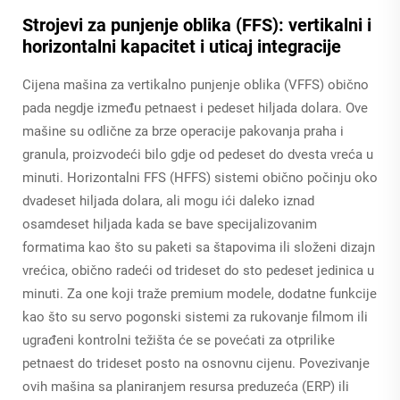
Strojevi za punjenje oblika (FFS): vertikalni i
horizontalni kapacitet i uticaj integracije
Cijena mašina za vertikalno punjenje oblika (VFFS) obično
pada negdje između petnaest i pedeset hiljada dolara. Ove
mašine su odlične za brze operacije pakovanja praha i
granula, proizvodeći bilo gdje od pedeset do dvesta vreća u
minuti. Horizontalni FFS (HFFS) sistemi obično počinju oko
dvadeset hiljada dolara, ali mogu ići daleko iznad
osamdeset hiljada kada se bave specijalizovanim
formatima kao što su paketi sa štapovima ili složeni dizajn
vrećica, obično radeći od trideset do sto pedeset jedinica u
minuti. Za one koji traže premium modele, dodatne funkcije
kao što su servo pogonski sistemi za rukovanje filmom ili
ugrađeni kontrolni težišta će se povećati za otprilike
petnaest do trideset posto na osnovnu cijenu. Povezivanje
ovih mašina sa planiranjem resursa preduzeća (ERP) ili