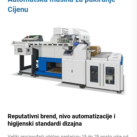
Cijenu
Reputativni brend, nivo automatizacije i
higijenski standardi dizajna
Veliki proizvođači obično naplaćuju 15 do 25 posto više od