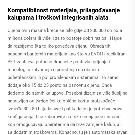
Kompatibilnost materijala, prilagođavanje
kalupama i troškovi integrisanih alata
Cijena ovih mašina kreće se bilo gdje od 200.000 do pola
miliona dolara ili više, i za to postoje dobri razlozi. Hajde
da razbijemo šta toliko povećava cijenu. Obrada tih
posebnih barijernih materijala kao što su EVOH i reciklirani
PET zahtijeva potpuno drugačije postavke grijanja i
tehnologiju zatvaranja u poređenju sa običnim
polietilenskim ili polipropilenskim sistemima. To samo
dodaje oko 15 do 25 posto na osnovnu cijenu. Onda
dođemo do samih kalupova. Posebni dizajn sa više šupljina
napravljen od tvrdog čelika obično košta proizvođače
između 30 i 80 hiljada svaki put kada im je potrebna nova
konfiguracija. I ne zaboravite na brzo menjajuće sisteme
koji omogućavaju operaterima da brže zamjene kalup, ali
sa dodatnim troškovima. Konačno, tu je i automatska stvar.