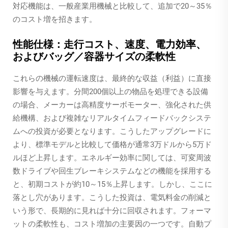
対応機能は、一般産業用機械と比較して、追加で20～35％
のコスト増を招きます。
性能仕様：走行コスト、速度、電力効率、
およびバッグ／容器サイズの柔軟性
これらの機械の運転速度は、最終的な収益（利益）に直接
影響を与えます。分間200個以上の物品を処理できる設備
の場合、メーカーは高精度サーボモーター、強化された供
給機構、および複雑なリアルタイムフィードバックシステ
ムへの投資が必要となります。こうしたアップグレードに
より、標準モデルと比較して価格が通常3万ドルから5万ド
ルほど上昇します。エネルギー効率に関しては、可変周波
数ドライブや回生ブレーキシステムなどの機能を採用する
と、初期コストが約10～15％上昇します。しかし、ここに
落とし穴があります。こうした投資は、電気料金の削減と
いう形で、長期的に見れば十分に回収されます。フォーマ
ットの柔軟性も、コスト増加の主要因の一つです。自動プ