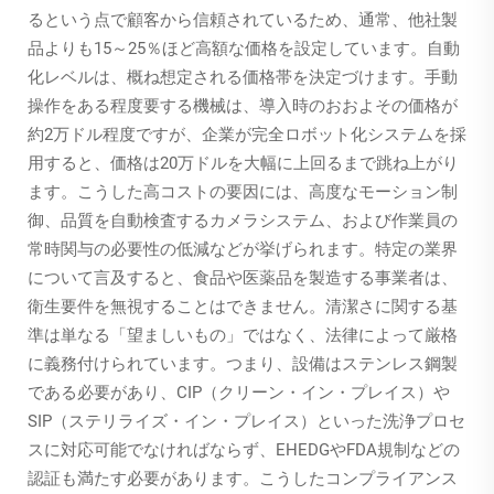
るという点で顧客から信頼されているため、通常、他社製
品よりも15～25％ほど高額な価格を設定しています。自動
化レベルは、概ね想定される価格帯を決定づけます。手動
操作をある程度要する機械は、導入時のおおよその価格が
約2万ドル程度ですが、企業が完全ロボット化システムを採
用すると、価格は20万ドルを大幅に上回るまで跳ね上がり
ます。こうした高コストの要因には、高度なモーション制
御、品質を自動検査するカメラシステム、および作業員の
常時関与の必要性の低減などが挙げられます。特定の業界
について言及すると、食品や医薬品を製造する事業者は、
衛生要件を無視することはできません。清潔さに関する基
準は単なる「望ましいもの」ではなく、法律によって厳格
に義務付けられています。つまり、設備はステンレス鋼製
である必要があり、CIP（クリーン・イン・プレイス）や
SIP（ステリライズ・イン・プレイス）といった洗浄プロセ
スに対応可能でなければならず、EHEDGやFDA規制などの
認証も満たす必要があります。こうしたコンプライアンス