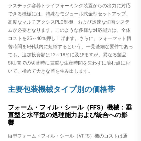
ラスチック容器トライフォーミング装置からの出力に対応
できる機械には、特殊なモジュール式金型セットアップ、
高度なマルチアクシスPLC制御、および迅速な切替システ
ムが必要となります。このような多様な対応能力は、全体
コストを25～40％押し上げます。さらに、フォーマット切
替時間を5分以内に短縮するという、一見些細な要件であっ
ても、追加投資額は12～18％に及びますが、異なる製品
SKU間での切替時に貴重な生産時間を失わずに済む点にお
いて、極めて大きな差を生み出します。
主要包装機械タイプ別の価格帯
フォーム・フィル・シール（FFS）機械：垂
直型と水平型の処理能力および統合への影
響
縦型フォーム・フィル・シール（VFFS）機のコストは通