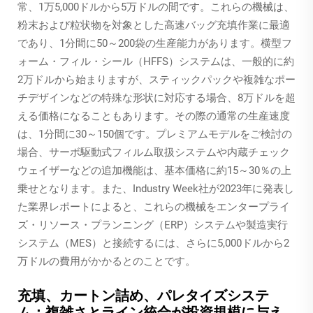
常、1万5,000ドルから5万ドルの間です。これらの機械は、
粉末および粒状物を対象とした高速バッグ充填作業に最適
であり、1分間に50～200袋の生産能力があります。横型フ
ォーム・フィル・シール（HFFS）システムは、一般的に約
2万ドルから始まりますが、スティックパックや複雑なポー
チデザインなどの特殊な形状に対応する場合、8万ドルを超
える価格になることもあります。その際の通常の生産速度
は、1分間に30～150個です。プレミアムモデルをご検討の
場合、サーボ駆動式フィルム取扱システムや内蔵チェック
ウェイザーなどの追加機能は、基本価格に約15～30％の上
乗せとなります。また、Industry Week社が2023年に発表し
た業界レポートによると、これらの機械をエンタープライ
ズ・リソース・プランニング（ERP）システムや製造実行
システム（MES）と接続するには、さらに5,000ドルから2
万ドルの費用がかかるとのことです。
充填、カートン詰め、パレタイズシステ
ム：複雑さとライン統合が投資規模に与え