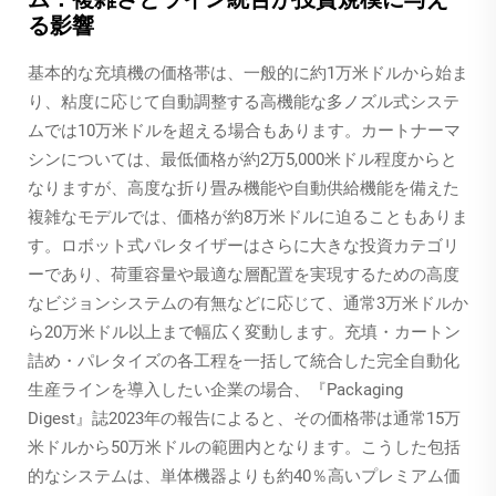
る影響
基本的な充填機の価格帯は、一般的に約1万米ドルから始ま
り、粘度に応じて自動調整する高機能な多ノズル式システ
ムでは10万米ドルを超える場合もあります。カートナーマ
シンについては、最低価格が約2万5,000米ドル程度からと
なりますが、高度な折り畳み機能や自動供給機能を備えた
複雑なモデルでは、価格が約8万米ドルに迫ることもありま
す。ロボット式パレタイザーはさらに大きな投資カテゴリ
ーであり、荷重容量や最適な層配置を実現するための高度
なビジョンシステムの有無などに応じて、通常3万米ドルか
ら20万米ドル以上まで幅広く変動します。充填・カートン
詰め・パレタイズの各工程を一括して統合した完全自動化
生産ラインを導入したい企業の場合、『Packaging
Digest』誌2023年の報告によると、その価格帯は通常15万
米ドルから50万米ドルの範囲内となります。こうした包括
的なシステムは、単体機器よりも約40％高いプレミアム価