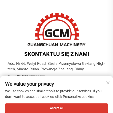
SKONTAKTUJ SIĘ Z NAMI
Add: Nr 66, Weiyi Road, Strefa Przemysłowa Gexiang High-
tech, Miasto Ruian, Prowincja Zhejiang, Chiny.
Tel.:
+86-577-65566677
We value your privacy
E-mail:
[email protected]
We use cookies and similar tools to provide our services. If you
don't want to accept all cookies, click Personalize cookies.
Copyright © ZHEJIANG GUANGCHUAN MACHINERY CO.
LTD -
Polityka prywatności
Accept all