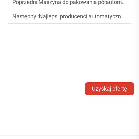
Poprzedni:
Maszyna do pakowania półautomatyczna vs. całkowicie automatyczna: którą wybrać?
Następny :
Najlepsi producenci automatycznych maszyn do pakowania w Chinach (wydanie 2025)
Uzyskaj ofertę