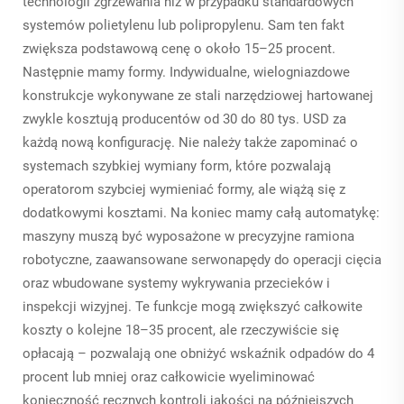
technologii zgrzewania niż w przypadku standardowych
systemów polietylenu lub polipropylenu. Sam ten fakt
zwiększa podstawową cenę o około 15–25 procent.
Następnie mamy formy. Indywidualne, wielogniazdowe
konstrukcje wykonywane ze stali narzędziowej hartowanej
zwykle kosztują producentów od 30 do 80 tys. USD za
każdą nową konfigurację. Nie należy także zapominać o
systemach szybkiej wymiany form, które pozwalają
operatorom szybciej wymieniać formy, ale wiążą się z
dodatkowymi kosztami. Na koniec mamy całą automatykę:
maszyny muszą być wyposażone w precyzyjne ramiona
robotyczne, zaawansowane serwonapędy do operacji cięcia
oraz wbudowane systemy wykrywania przecieków i
inspekcji wizyjnej. Te funkcje mogą zwiększyć całkowite
koszty o kolejne 18–35 procent, ale rzeczywiście się
opłacają – pozwalają one obniżyć wskaźnik odpadów do 4
procent lub mniej oraz całkowicie wyeliminować
konieczność ręcznych kontroli jakości na późniejszych