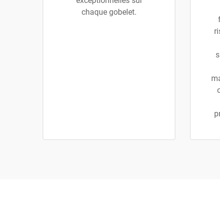
exceptionnelles sur
chaque gobelet.
r
s
ma
p