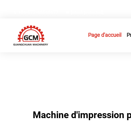
N°66, Rue Weiyi, Zone industrielle high-tech Gexiang, Vil
+86-577-65566677
[email protected]
Page d'accueil
P
Machine d'impression p