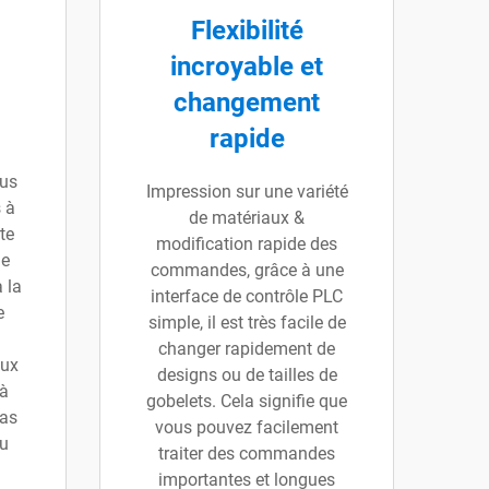
Flexibilité
incroyable et
changement
rapide
çus
Impression sur une variété
s à
de matériaux &
te
modification rapide des
de
commandes, grâce à une
 la
interface de contrôle PLC
e
simple, il est très facile de
changer rapidement de
aux
designs ou de tailles de
 à
gobelets. Cela signifie que
pas
vous pouvez facilement
du
traiter des commandes
importantes et longues