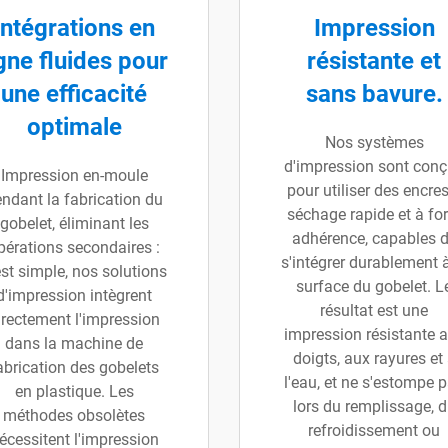
Intégrations en
Impression
igne fluides pour
résistante et
une efficacité
sans bavure.
optimale
Nos systèmes
d'impression sont con
Impression en-moule
pour utiliser des encre
ndant la fabrication du
séchage rapide et à for
gobelet, éliminant les
adhérence, capables 
pérations secondaires :
s'intégrer durablement à
est simple, nos solutions
surface du gobelet. L
d'impression intègrent
résultat est une
irectement l'impression
impression résistante 
dans la machine de
doigts, aux rayures et
abrication des gobelets
l'eau, et ne s'estompe 
en plastique. Les
lors du remplissage, 
méthodes obsolètes
refroidissement ou
écessitent l'impression