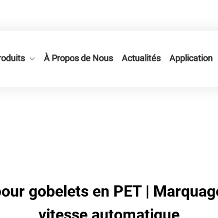
le de Ruian, Province du Zhejiang, Chine.
roduits
À Propos de Nous
Actualités
Application
our gobelets en PET | Marquag
vitesse automatique