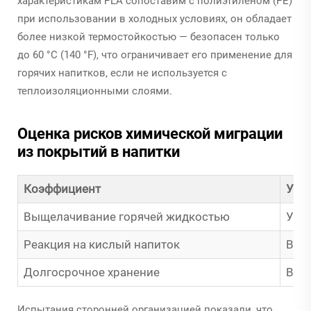
характеристикам PLA сопоставим с полиэтиленом (PE)
при использовании в холодных условиях, он обладает
более низкой термостойкостью — безопасен только
до 60 °C (140 °F), что ограничивает его применение для
горячих напитков, если не используется с
теплоизоляционными слоями.
Оценка рисков химической миграции
из покрытий в напитки
Коэффициент
Уров
Выщелачивание горячей жидкостью
Уме
Реакция на кислый напиток
Выс
Долгосрочное хранение
Выс
Испытания сторонней организацией показали, что