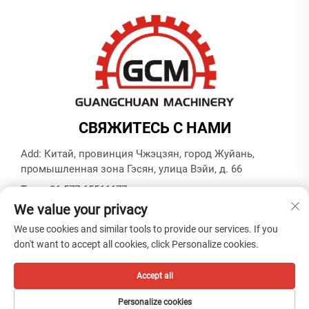
СВЯЖИТЕСЬ С НАМИ
Add: Китай, провинция Чжэцзян, город Жуйань,
промышленная зона Гэсян, улица Вэйи, д. 66
Тел.:
+86-577-65566677
We value your privacy
Электронная почта:
[email protected]
We use cookies and similar tools to provide our services. If you
don't want to accept all cookies, click Personalize cookies.
© Copyright ZHEJIANG GUANGCHUAN MACHINERY CO.
LTD -
Политика конфиденциальности
Accept all
Personalize cookies