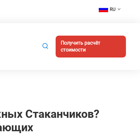
RU
Получить расчёт
стоимости
жных Стаканчиков?
нающих