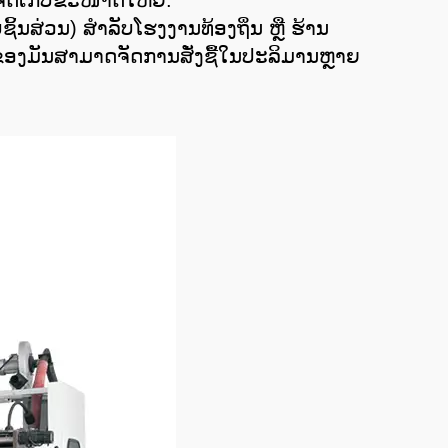
້ຈັດເກັບຂະໜາດໃຫຍ່.
ິ້ນສ່ວນ) ສໍາລັບໂຮງງານທ້ອງຖິ່ນ ຫຼື ຮ້ານ
ຂອງມັນສາມາດຈັດການສັ່ງຊື້ໃນປະລິມານຫຼາຍ