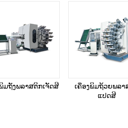
ງພິມຖັງພລາສຕິກເຈັດສີ
ເຄື່ອງພິມຖ້ວຍພລາ
ແປດສີ