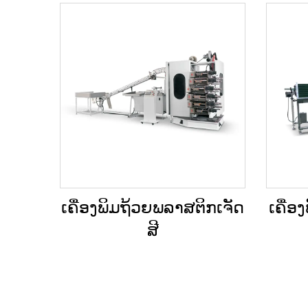
ເຄື່ອງພິມຖ້ວຍພລາສຕິກເຈັດ
ເຄື່ອ
ສີ