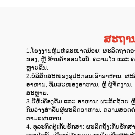
ສະຖານ
1.ໂຮງງານຫຸ້ມຫໍ່ຂະໜາດນ້ອຍ: ຜະລິດຖາດອາ
ຂອງ, ຫຼື ຮ້ານຄ້າອອນໄລນ໌. ຄວາມໄວ ແລະ ຄ
ຫຼາຍຂຶ້ນ.
2.ບໍລິສັດສະໜອງອຸປະກອນເອົາອາຫານ: ຜະລິດ
ອາຫານ, ທີມສະໜອງອາຫານ, ຫຼື ຜູ້ຈັດງານ. ຫຼຸ
ສະຫຼາຍ.
3.ຍີ່ຫໍ້ເຄື່ອງດື່ມ ແລະ ອາຫານ: ຜະລິດຖ້ວຍ 
ກິນວ່າງສໍາລັບຜູ້ຜະລິດອາຫານ. ຄວາມສອດຄ່
ຕາມແຜນການ.
4. ທຸລະກິດຕູ້ເກັບຮັກສາ: ຜະລິດຖັງເກັບຮັກ