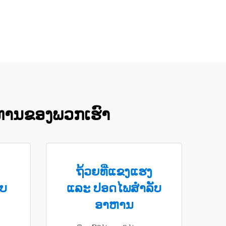
ອາຫານຂອງພວກເຮົາ
ຖ້ວຍທີ່ແຂງແຮງ
ູບ
ແລະ ປອດໄພສຳລັບ
ອາຫານ