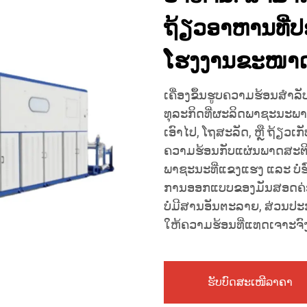
ຖ້ຽວອາຫານທີ່ປ
ໂຮງງານຂະໜາດ
ເຄື່ອງຂຶ້ນຮູບຄວາມຮ້ອນສຳລັ
ທຸລະກິດທີ່ຜະລິດພາຊະນະພາ
ເອົາໄປ, ໂຖສະລັດ, ຫຼື ຖ້ຽ
ຄວາມຮ້ອນກັບແຜ່ນພາດສະຕິກ
ພາຊະນະທີ່ແຂງແຮງ ແລະ ບໍ່ຮົ່
ການອອກແບບຂອງມັນສອດຄ່
ບໍ່ມີສານອັນຕະລາຍ, ສ່ວນປະ
ໃຫ້ຄວາມຮ້ອນທີ່ແທດເຈາະຈ
ຮັບບົດສະເໜີລາຄາ