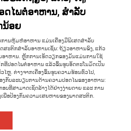
ອດໄພຕໍ່ອາຫານ, ສຳລັບ
ນ້ອຍ
ບການຫຸ້ມຫໍ່ອາຫານ ແມ່ນເຄື່ອງມືພິເສດສຳລັບ
ດສະຕິກສຳລັບອາຫານເຊັ່ນ: ຖ້ຽວອາຫານຂົງ, ແກ້ວ
ວເກັບອາຫານ. ຫຼັກການເຮັດວຽກຂອງມັນແມ່ນການໃຊ້
ທີ່ປອດໄພຕໍ່ອາຫານ ແລ້ວຂຶ້ນຮູບອັດຕະໂນມັດເປັນ
ວໄຫຼ. ຕ່າງຈາກເຄື່ອງຂຶ້ນຮູບຄວາມຮ້ອນທົ່ວໄປ,
ອງກັບລະບຽບການດ້ານຄວາມປອດໄພຂອງອາຫານ:
ກອບທີ່ສາມາດເຊັດລ້າງໄດ້ຢ່າງງ່າຍດາຍ ແລະ ການ
ົງເພື່ອປ້ອງກັນຄວາມເສຍຫາຍຂອງພາດສະຕິກ.