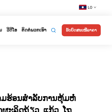
LO
ນ
ວີດີໂອ
ຕິດຕໍ່ພວກເຮົາ
ຮັບບົດສະເໜີລາຄາ
ວາມຮ້ອນສຳລັບການຫຸ້ມຫໍ່
ະລິດຖ້ຽວ, ແກ້ວ, ໂຖ,