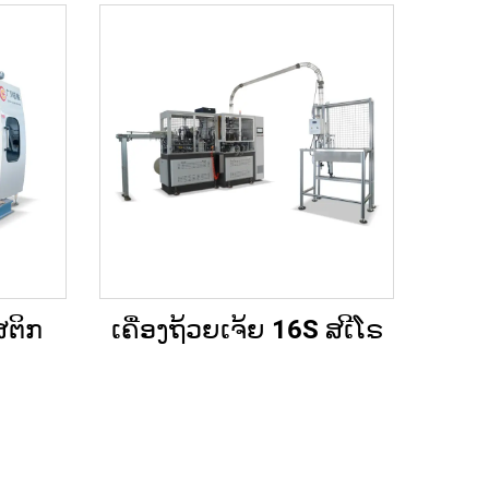
ສຕິກ
ເຄື່ອງຖ້ວຍເຈ້ຍ 16S ສເີໂຣ