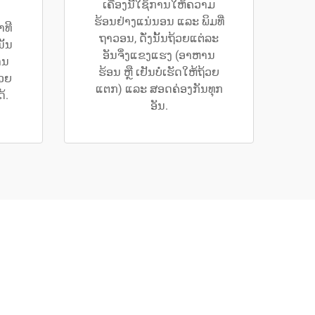
ເຄື່ອງນີ້ໃຊ້ການໃຫ້ຄວາມ
ຮ້ອນຢ່າງແນ່ນອນ ແລະ ພິມທີ່
າທີ
ຖາວອນ, ດັ່ງນັ້ນຖ້ວຍແຕ່ລະ
ັ້ນ
ອັນຈຶ່ງແຂງແຮງ (ອາຫານ
ານ
ຮ້ອນ ຫຼື ເຢັນບໍ່ເຮັດໃຫ້ຖ້ວຍ
້ວຍ
ແຕກ) ແລະ ສອດຄ່ອງກັນທຸກ
້.
ອັນ.