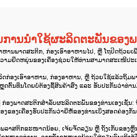
ການນຳໃຊ້ຜະລິດຕະພັນຂອງພ
ຫານພາດສະຕິກ, ກ່ອງເອົາອາຫານໄປ, ຫຼື ໂຖປິດຖ້ວຍເ
ວາມຍືດຫຍຸ່ນຂອງເຄື່ອງຊ່ວຍໃຫ້ທ່ານສາມາດສະເໜີປະເພດ
ກ່ອງເອົາອາຫານ, ກ່ອງອາຫານ, ຫຼື ຖ້ວຍໃຊ້ແລ້ວຖິ້ມພ
ດຕົ້ນທຶນໂດຍບໍ່ຕ້ອງຊື້ສິນຄ້າສົ່ງ ແລະ ຮັບປະກັນວ່າທ່າ
ຫຼື ກ່ອງພາດສະຕິກສໍາລັບຜະລິດຕະພັນຂອງທ່ານເອງເຊັ່ນ: 
ອງຂອງເຄື່ອງຮັບປະກັນວ່າຍີ່ຫໍ້ຂອງທ່ານເບິ່ງສອດຄ່ອ
ສາພລາສຕິກຂະໜາດນ້ອຍ, ເຈ້ຍຈັດລຽນ ຫຼື ຖັງເກັບຂອງຫຼິ້