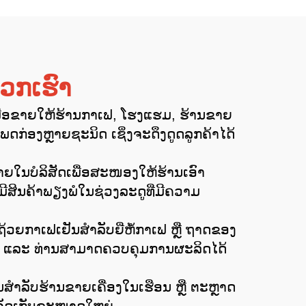
ວກເຮົາ
ພື່ອຂາຍໃຫ້ຮ້ານກາເຟ, ໂຮງແຮມ, ຮ້ານຂາຍ
ກ່ອງຫຼາຍຊະນິດ ເຊິ່ງຈະດຶງດູດລູກຄ້າໄດ້
າຍໃນບໍລິສັດເພື່ອສະໜອງໃຫ້ຮ້ານເອົາ
ນມີສິນຄ້າພຽງພໍໃນຊ່ວງລະດູທີ່ມີຄວາມ
ຖ້ວຍກາເຟເຢັນສໍາລັບຍີ່ຫໍ້ກາເຟ ຫຼື ຖາດຂອງ
ງກັນ ແລະ ທ່ານສາມາດຄວບຄຸມການຜະລິດໄດ້
ນສໍາລັບຮ້ານຂາຍເຄື່ອງໃນເຮືອນ ຫຼື ຕະຫຼາດ