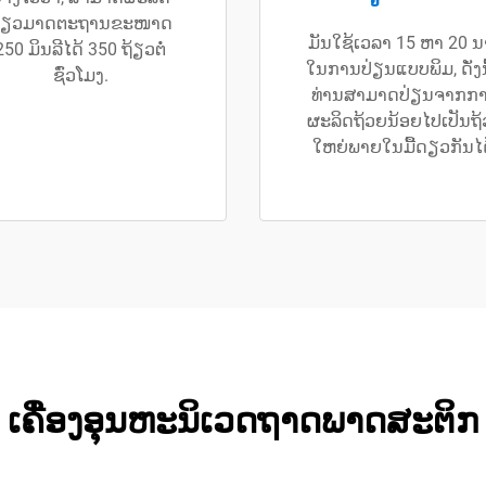
້ຽວມາດຕະຖານຂະໜາດ
ມັນໃຊ້ເວລາ 15 ຫາ 20 ນ
250 ມິນລີໄດ້ 350 ຖ້ຽວຕໍ່
ໃນການປ່ຽນແບບພິມ, ດັ່ງນ
ຊົ່ວໂມງ.
ທ່ານສາມາດປ່ຽນຈາກກ
ຜະລິດຖ້ວຍນ້ອຍໄປເປັນຖ
ໃຫຍ່ພາຍໃນມື້ດຽວກັນໄດ
ເຄື່ອງອຸນຫະນິເວດຖາດພາດສະຕິກ