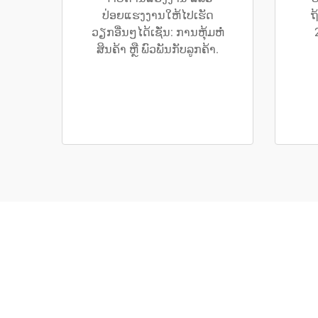
ປ່ອຍແຮງງານໃຫ້ໄປເຮັດ
ຖ
ວຽກອື່ນໆໄດ້ເຊັ່ນ: ການຫຸ້ມຫໍ່
ສິນຄ້າ ຫຼື ພົວພັນກັບລູກຄ້າ.