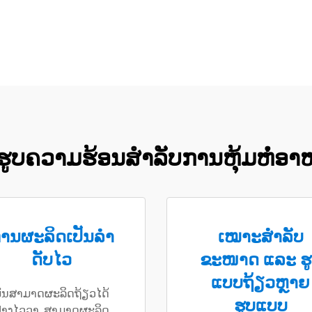
ຂຶ້ນຮູບຄວາມຮ້ອນສຳລັບການຫຸ້ມຫໍ່
ານຜະລິດເປັນລໍາ
ເໝາະສຳລັບ
ດັບໄວ
ຂະໜາດ ແລະ ຮ
ແບບຖ້ຽວຫຼາຍ
ັນສາມາດຜະລິດຖ້ຽວໄດ້
ຮູບແບບ
່າງໄວວາ, ສາມາດຜະລິດ