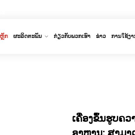
ເລກທີ 66, ເຂດອຸດສາຫະກຳເຕັກໂນໂລຊີສູງເກີຊຽງ, ເມືອງຣູ້ຽນ, ແຂວງເຈີ້ຍ
ed]
ຫຼັກ
ຜະລິດຕະພັນ
ກ່ຽວກັບພວກເຮົາ
ຂ່າວ
ການໃຊ້ງາ
ເຄື່ອງຂຶ້ນຮູບຄ
ອາຫານ: ສາມາດຜ