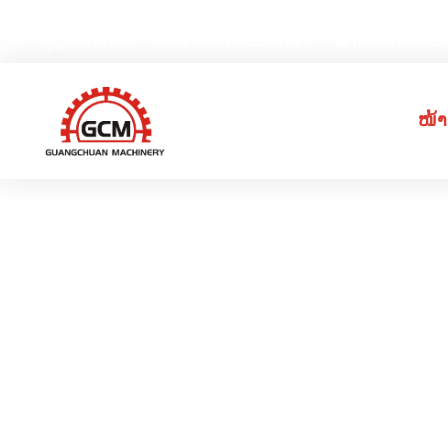
ບໍລິສັດ ຈີນ ຮູ້ຍິງ ອິນເຕີເນັດ ອິນດັດສະຕີ ຈຳກັດ, ຖະໜົນເວີຍີ 
ຈູງ, ປະເທດຈີນ
+86-577-65566677
[email protect
ໜ້າ