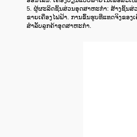
ອອນໄລນ໌. ເຄື່ອງປ່ຽນແບບພາຍໃນເພື່ອສະເ
5. ຜູ້ຜະລິດຊິ້ນສ່ວນອຸດສາຫະກໍາ: ສ້າງຊິ້ນສ
ຂາຍເຄື່ອງໄຟຟ້າ. ການຂຶ້ນຮູບທີ່ແທດຈິງຂ
ສໍາລັບລູກຄ້າອຸດສາຫະກໍາ.