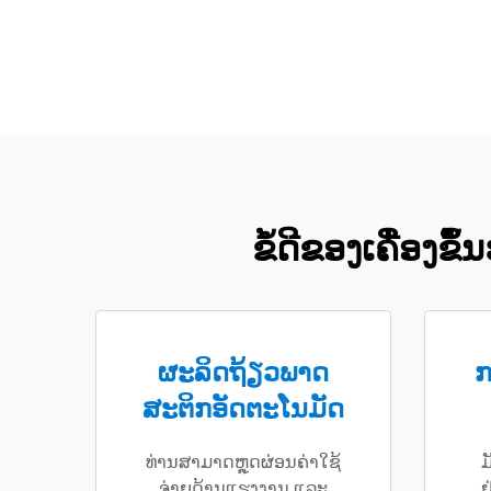
ຂໍ້ດີຂອງເຄື່ອງ
ຜະລິດຖ້ຽວພາດ
ກ
ສະຕິກອັດຕະໂນມັດ
ທ່ານສາມາດຫຼຸດຜ່ອນຄ່າໃຊ້
ມ
ຈ່າຍດ້ານແຮງງານ ແລະ
ຢ