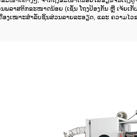
ໜີຂະໜາດຕ່າງໆ, ຈາກຖັງຂະໜາດນ້ອຍໃສ່ຂຽນຈົນເຖິງຕູ
່ວນພລາສຕິກຂະໜາດນ້ອຍ (ເຊັ່ນ ໂຖງປ້ອງກັນ ຫຼື ເຈ້ຍເກັບຊ
ອງເຄື່ອງເໝາະສໍາລັບຊິ້ນສ່ວນລາຍລະອຽດ, ແລະ ຄວາມໄວ