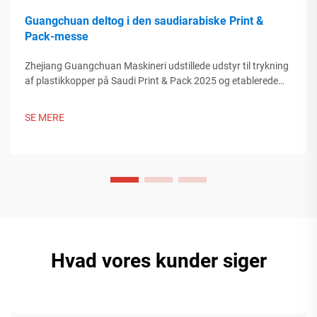
Guangchuan deltog i den saudiarabiske Print &
Pack-messe
Zhejiang Guangchuan Maskineri udstillede udstyr til trykning
af plastikkopper på Saudi Print & Pack 2025 og etablerede
kontakt til købere fra Mellemøsten. Opdag, hvordan kinesisk
smart produktion former globale emballagetrends. Læs
SE MERE
mere.
Hvad vores kunder siger