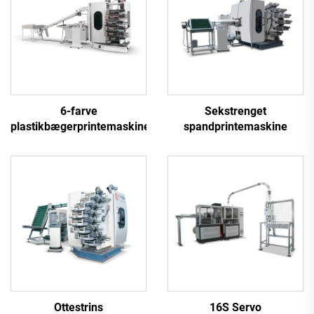
6-farve
Sekstrenget
plastikbægerprintemaskine
spandprintemaskine
Ottestrins
16S Servo