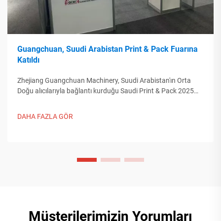
Guangchuan, Suudi Arabistan Print & Pack Fuarına
Katıldı
Zhejiang Guangchuan Machinery, Suudi Arabistan'ın Orta
Doğu alıcılarıyla bağlantı kurduğu Saudi Print & Pack 2025
fuarında plastik bardak baskı ekipmanlarını tanıttı. Çinli akıllı
üretim teknolojisinin küresel ambalaj trendlerini nasıl
DAHA FAZLA GÖR
şekillendirdiğini keşfedin. Daha fazla bilgi edinin.
Müşterilerimizin Yorumları