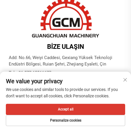
BIZE ULAŞIN
Add: No.66, Weiyi Caddesi, Gexiang Yüksek Teknoloji
Endüstri Bölgesi, Ruian Şehri, Zhejiang Eyaleti, Çin
Tel:
+86-577-65566677
We value your privacy
E-posta:
[email protected]
We use cookies and similar tools to provide our services. If you
don't want to accept all cookies, click Personalize cookies.
Telif Hakkı © ZHEJIANG GUANGCHUAN MAKİNE SANAYİ VE
TİCARET ŞİRKETİ -
Gizlilik Politikası
Accept all
Personalize cookies