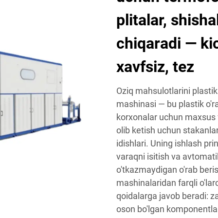
plitalar, shisha
chiqaradi — ki
xavfsiz, tez
Oziq mahsulotlarini plasti
mashinasi — bu plastik o'r
korxonalar uchun maxsus vo
olib ketish uchun stakanlar
idishlari. Uning ishlash pr
varaqni isitish va avtom
o'tkazmaydigan o'rab beri
mashinalaridan farqli o'lar
qoidalarga javob beradi: z
oson bo'lgan komponentlar