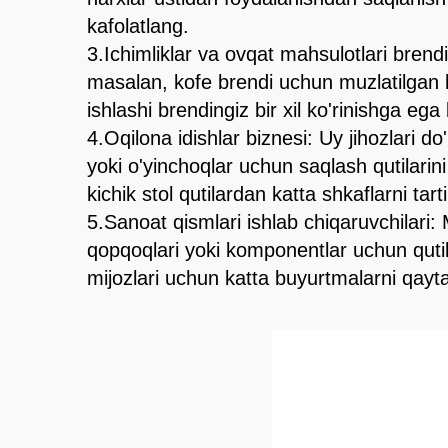
kafolatlang.
3.Ichimliklar va ovqat mahsulotlari brend
masalan, kofe brendi uchun muzlatilgan ko
ishlashi brendingiz bir xil ko'rinishga ega 
4.Oqilona idishlar biznesi: Uy jihozlari do
yoki o'yinchoqlar uchun saqlash qutilarin
kichik stol qutilardan katta shkaflarni tar
5.Sanoat qismlari ishlab chiqaruvchilari:
qopqoqlari yoki komponentlar uchun qutila
mijozlari uchun katta buyurtmalarni qay