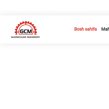
No.66, Weiyi ko‘chasi, Gexiang oliy texnologiyalar sanoat 
+86-577-65566677
[email protected]
Bosh sahifa
Mah