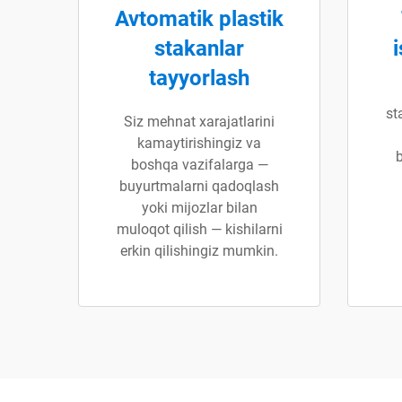
Avtomatik plastik
stakanlar
tayyorlash
st
Siz mehnat xarajatlarini
kamaytirishingiz va
b
boshqa vazifalarga —
buyurtmalarni qadoqlash
yoki mijozlar bilan
muloqot qilish — kishilarni
erkin qilishingiz mumkin.