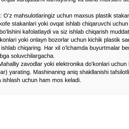
i: O'z mahsulotlaringiz uchun maxsus plastik stakan
fe stakanlari yoki ovqat ishlab chiqaruvchi uchun pi
bo'lishini kafolatlaydi va siz ishlab chiqarish muddat
'konlari yoki onlayn bozorlar uchun kichik plastik saq
i ishlab chiqaring. Har xil o'lchamda buyurtmalar be
tibga soluvchilargacha.
 Mahalliy zavodlar yoki elektronika do'konlari uchun
r) yarating. Mashinaning aniq shakllanishi tafsilot
ta ishlash uchun ham mos keladi.