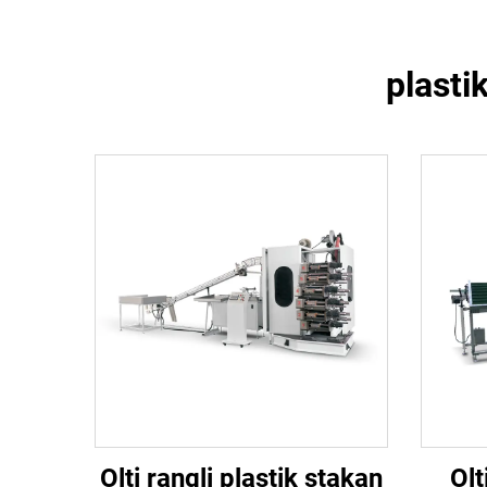
plasti
Olti rangli plastik stakan
Olt