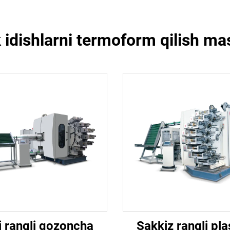
k idishlarni termoform qilish ma
i rangli qozoncha
Sakkiz rangli pla