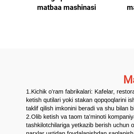
matbaa mashinasi
m
Ma
1.Kichik o'ram fabrikalari: Kafelar, restor
ketish qutilari yoki stakan qopqoqlarini i
taklif qilish imkonini beradi va shu bilan bi
2.Olib ketish va taom ta'minoti kompaniyal
tashkilotchilariga yetkazib berish uchun o
narxlar ustidan foydalanishdan saqlanish 