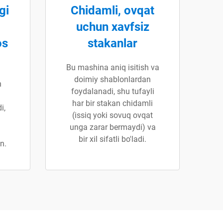
gi
Chidamli, ovqat
uchun xavfsiz
os
stakanlar
Bu mashina aniq isitish va
doimiy shablonlardan
h
foydalanadi, shu tufayli
har bir stakan chidamli
i,
(issiq yoki sovuq ovqat
unga zarar bermaydi) va
bir xil sifatli bo'ladi.
n.