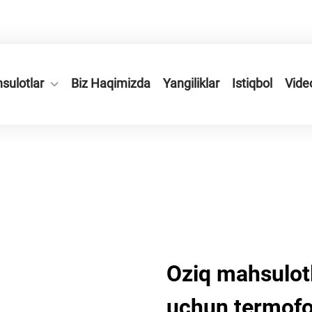
vodiysi, Ruian shahri, Zhejiang viloyati, Xitoy.
sulotlar
Biz Haqimizda
Yangiliklar
Istiqbol
Vide
Oziq mahsulotl
uchun termofo