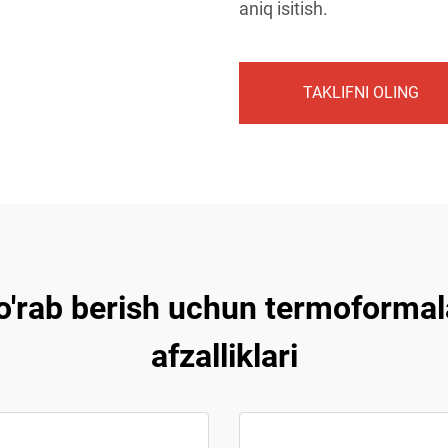
aniq isitish.
TAKLIFNI OLING
 o'rab berish uchun termoform
afzalliklari