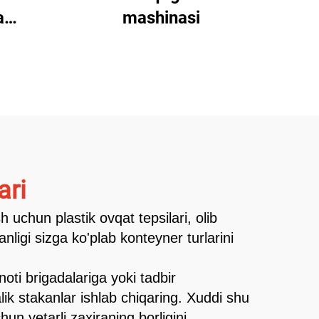
a
mashinasi
ari
h uchun plastik ovqat tepsilari, olib
nligi sizga ko'plab konteyner turlarini
noti brigadalariga yoki tadbir
alik stakanlar ishlab chiqaring. Xuddi shu
n yetarli zaxiraning borligini