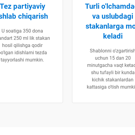
Tez partiyaviy
Turli o'lchamda
ishlab chiqarish
va uslubdagi
stakanlarga m
U soatiga 350 dona
keladi
andart 250 ml lik stakan
hosil qilishga qodir
Shablonni o'zgartiris
o'lgan idishlarni tezda
uchun 15 dan 20
tayyorlashi mumkin.
minutgacha vaqt ketad
shu tufayli bir kunda
kichik stakanlardan
kattasiga o'tish mumki