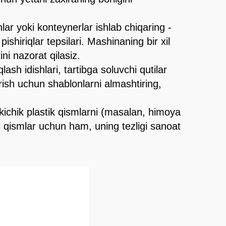
lar yoki konteynerlar ishlab chiqaring -
shiriqlar tepsilari. Mashinaning bir xil
ini nazorat qilasiz.
lash idishlari, tartibga soluvchi qutilar
rish uchun shablonlarni almashtiring,
 kichik plastik qismlarni (masalan, himoya
li qismlar uchun ham, uning tezligi sanoat