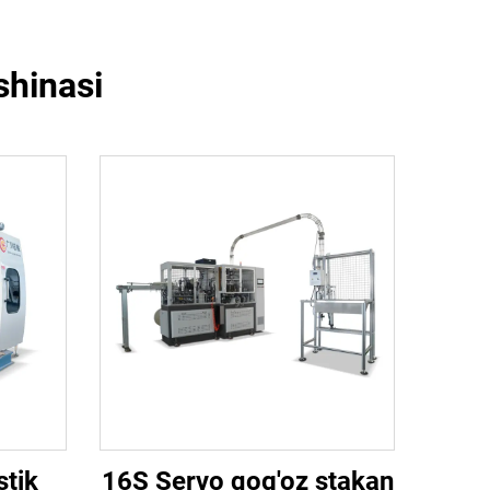
shinasi
stik
16S Servo qog'oz stakan