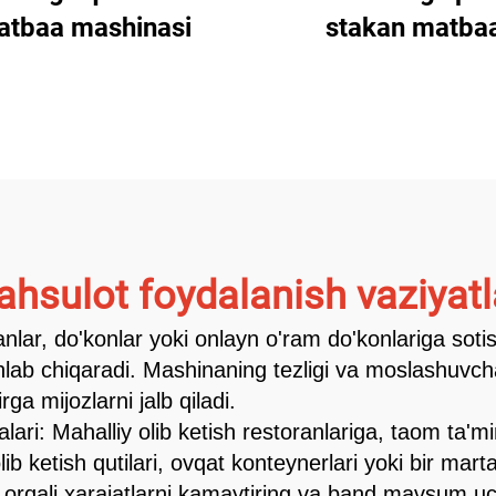
atbaa mashinasi
stakan matba
mashinasi
hsulot foydalanish vaziyatl
anlar, do'konlar yoki onlayn o'ram do'konlariga sotis
shlab chiqaradi. Mashinaning tezligi va moslashuvcha
rga mijozlarni jalb qiladi.
ari: Mahalliy olib ketish restoranlariga, taom ta'mi
lib ketish qutilari, ovqat konteynerlari yoki bir mart
orqali xarajatlarni kamaytiring va band mavsum uchu