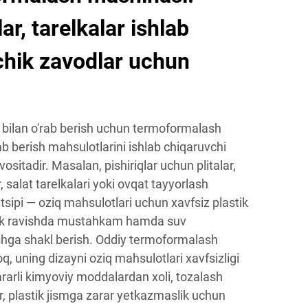
lar, tarelkalar ishlab
chik zavodlar uchun
k bilan o'rab berish uchun termoformalash
ab berish mahsulotlarini ishlab chiqaruvchi
sitadir. Masalan, pishiriqlar uchun plitalar,
, salat tarelkalari yoki ovqat tayyorlash
intsipi — oziq mahsulotlari uchun xavfsiz plastik
atik ravishda mustahkam hamda suv
shga shakl berish. Oddiy termoformalash
oq, uning dizayni oziq mahsulotlari xavfsizligi
ararli kimyoviy moddalardan xoli, tozalash
, plastik jismga zarar yetkazmaslik uchun