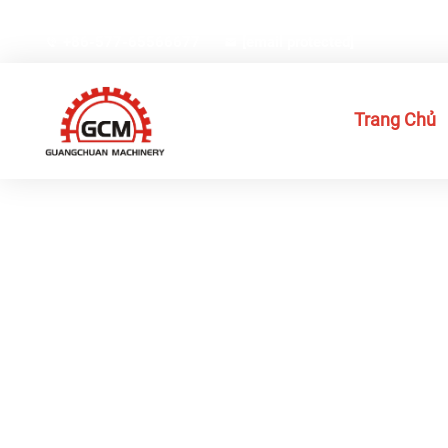
Số 66, Đường Weiyi, Khu Công nghiệp Công nghệ Cao Gexi
+86-577-65566677
[email protected]
Trang Chủ