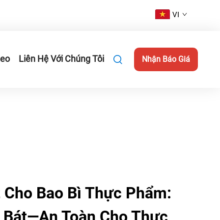
VI
deo
Liên Hệ Với Chúng Tôi
Nhận Báo Giá
 Cho Bao Bì Thực Phẩm:
, Bát—An Toàn Cho Thực