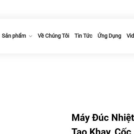
ang, Thành phố Ruian, Tỉnh Chiết Giang, Trung Quốc.
Sản phẩm
Về Chúng Tôi
Tin Tức
Ứng Dụng
Vi
Máy Đúc Nhiệt
Tạo Khay, Cốc