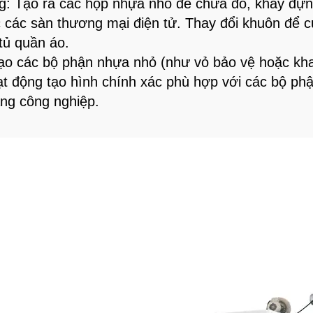
g: Tạo ra các hộp nhựa nhỏ để chứa đồ, khay đựn
 các sàn thương mại điện tử. Thay đổi khuôn để c
tủ quần áo.
 Tạo các bộ phận nhựa nhỏ (như vỏ bảo vệ hoặc kha
 động tạo hình chính xác phù hợp với các bộ phậ
ng công nghiệp.