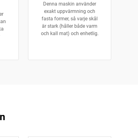
Denna maskin använder
exakt uppvärmning och
er
fasta former, så varje skål
kan
är stark (håller både varm
ka
och kall mat) och enhetlig.
in