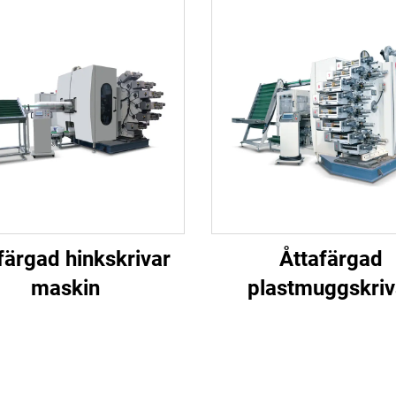
färgad hinkskrivar
Åttafärgad
maskin
plastmuggskriv
maskin