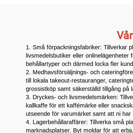
Vår
1. Små förpackningsfabriker: Tillverkar pl
livsmedelsbutiker eller onlinelägenheter f
behållartyper och därmed locka fler kund
2. Medhavsförsäljnings- och cateringför
till lokala takeout-restauranger, cateri
grossistköp samt säkerställd tillgång på
3. Dryckes- och livsmedelsmärken: Tillv
kallkaffe för ett kaffémärke eller snacks
utseende för varumärket samt att ni har k
4. Lagerbehållaraffärer: Tillverka små pla
marknadsplatser. Byt moldar för att erbju