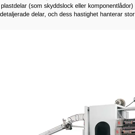
 plastdelar (som skyddslock eller komponentlådor) åt
taljerade delar, och dess hastighet hanterar stora 