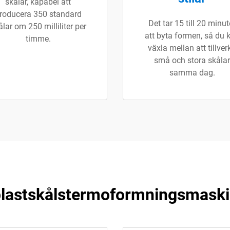
skålar, kapabel att
roducera 350 standard
Det tar 15 till 20 minut
ålar om 250 milliliter per
att byta formen, så du 
timme.
växla mellan att tillver
små och stora skålar
samma dag.
lastskålstermoformningsmask