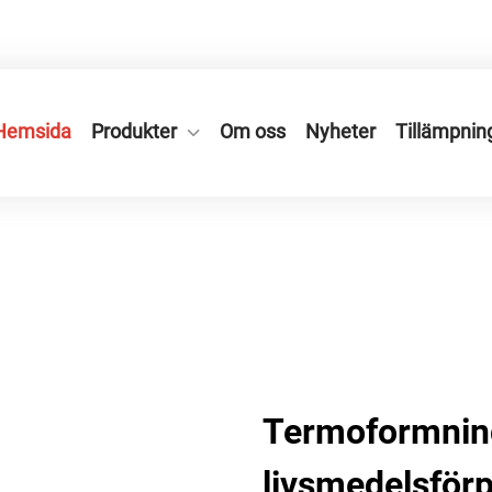
an City, Zhejiang, Kina.
+86-577-65566677
Hemsida
Produkter
Om oss
Nyheter
Tillämpnin
Termoformnin
livsmedelsförp