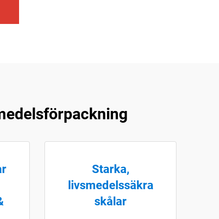
medelsförpackning
ar
Starka,
livsmedelssäkra
&
skålar