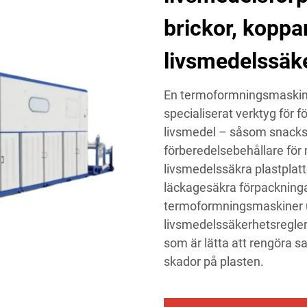
brickor, koppar
livsmedelssäke
En termoformningsmaskin f
specialiserat verktyg för f
livsmedel – såsom snacksb
förberedelsebehållare för 
livsmedelssäkra plastplatt
läckagesäkra förpackningar.
termoformningsmaskiner u
livsmedelssäkerhetsregler:
som är lätta att rengöra s
skador på plasten.