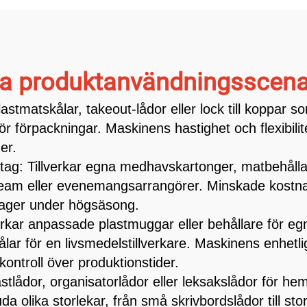
a produktanvändningsscena
astmatskålar, takeout-lådor eller lock till koppar som
ör förpackningar. Maskinens hastighet och flexibilit
er.
etag: Tillverkar egna medhavskartonger, matbehålla
ngteam eller evenemangsarrangörer. Minskade kostnad
 lager under högsäsong.
erkar anpassade plastmuggar eller behållare för e
kålar för en livsmedelstillverkare. Maskinens enhetl
ontroll över produktionstider.
stlådor, organisatorlådor eller leksakslådor för hem
da olika storlekar, från små skrivbordslådor till st