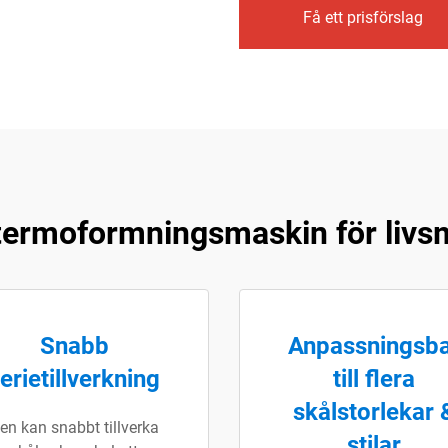
Få ett prisförslag
 termoformningsmaskin för livs
Snabb
Anpassningsb
erietillverkning
till flera
skålstorlekar 
en kan snabbt tillverka
stilar