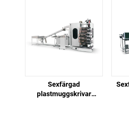
Sexfärgad
Sex
plastmuggskrivar
maskin