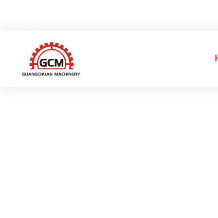
Nr 66, Weiyi Road, Gexiang High-tech Industrial Park, Rui
[email protected]