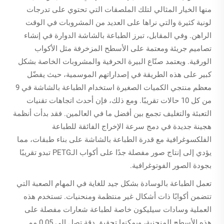
منها الخيار المثالي لتلك الملصقات التي تحتوي على تدرجات
لونية كثيرة والتي نراها على العديد من المشروبات في الوقت
الراهن. وفي المقابل، تبرز الطباعة بالشاشة الدوارة في إنشاء
تصاميم جريئة ومعتمة على الأسطح المزخرفة مثل الأكواب
الورقية. ويعتمد صنّاع البيرة الحرفية والمشروبات الخاصة بشكل
كبير على هذه الطريقة في إصداراتهم الموسمية، حيث يفضّل
معظم منتجي الكميات الصغيرة استخدام الطباعة بالشاشة في 9
من كل 10 حالات تقريبًا. ومع ذلك، فإن أحدث اتجاهات تقنيات
التعبئة والتغليف تجمع بين أفضل ما في العالمين. فقد بدأت أنظمة
هجينة جديدة في دمج سرعة الإخراج الفائقة للطباعة
الفلكسوغرافية مع قدرة الطباعة بالشاشة على بناء طبقات، مما
يؤدي إلى إنتاج صور مفصلة جدًا على أكواب الـPETG تبدو تقريبًا
بجودة الصور الفوتوغرافية.
تعمل الطباعة بالوسادة بشكل جيد للغاية في المهام الصعبة التي
تتضمن أكوابًا ذات أشكال غير منتظمة ومنحنيات. تستخدم هذه
العملية وسادات سيليكون خاصة لطباعة شعارات مفصلة على
هذه الأسطح المنحنية، ويمكنها تحقيق دقة تصل إلى 0.05 مم.