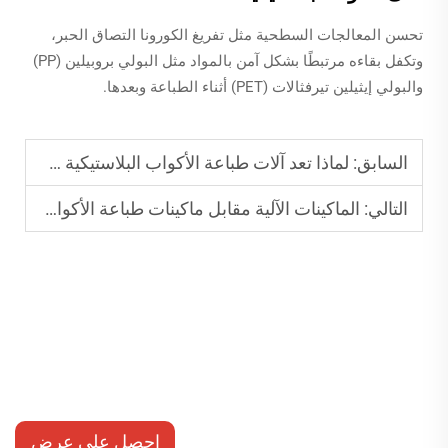
تحسن المعالجات السطحية مثل تفريغ الكورونا التصاق الحبر،
وتكفل بقاءه مرتبطًا بشكل آمن بالمواد مثل البولي بروبيلين (PP)
والبولي إيثيلين تيرفثالات (PET) أثناء الطباعة وبعدها.
السابق:
لماذا تعد آلات طباعة الأكواب البلاستيكية ضرورية في التغليف الحديث
التالي:
الماكينات الآلية مقابل ماكينات طباعة الأكواب البلاستيكية شبه الآلية: أيهما أفضل؟
احصل على عرض