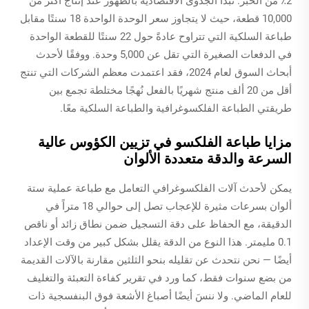
2٪ من الحبر. تبدأ الجدوى الاقتصادية بالظهور عند إنتاج أكثر من
10,000 قطعة، حيث لا يتجاوز سعر الوحدة الواحدة 18 سنتًا مقابل
طباعة السلكية التي تتراوح عادةً حول 22 سنتًا للقطعة الواحدة
في الدفعات الصغيرة التي تقل عن 5,000 وحدة. ووفقًا لأحدث
أبحاث السوق لعام 2024، فقد اعتمدت معظم الشركات التي تنتج
أقل من 20 ألف منتج شهريًا بالفعل نُهجًا مختلطة تجمع بين
طريقتي الطباعة الفلكسوغرافية والطباعة السلكية معًا.
مزايا طباعة الفلكسو في تزيين الكؤوس عالية
السرعة والدقة متعددة الألوان
يمكن لأحدث آلات الفلكسوغرافي التعامل مع طباعة عملية ستة
ألوان بسرعات مثيرة للإعجاب تصل إلى حوالي 18 متراً في
الدقيقة، مع الحفاظ على دقة التسجيل ضمن نطاق زائد أو ناقص
0.1 مليمتر. هذا النوع من الدقة يقلل بشكل كبير من وقت الإعداد
أيضًا — نحن نتحدث عن تقليله بنحو الثلثين مقارنة بالآلات القديمة
من بضع سنوات فقط، كما ورد في تقرير كفاءة التعبئة والتغليف
للعام الماضي. ولا ننسَ أيضًا أصباغ الأشعة فوق البنفسجية ذات