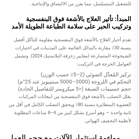
للتشغيل المتسلسل، مما يعزز من الالتصاق والإنتاجية.
المبدأ: تأثير العلاج بالأشعة فوق البنفسجية
وتركيب الحبر على سلامة الطباعة الطويلة الأمد
تقدم أحبار العلاج بالأشعة فوق البنفسجية مقاومة للتآكل أفضل
بنسبة 30٪ مقارنة بالبدائل القائمة على المذيبات في اختبارات
الشيخوخة المتسارعة (معايير زخرفة البلاستيك 2024). وتشمل
العوامل الحرجة في التركيب:
تركيز المُعدِّل الضوئي (2–5٪ حسب الوزن)
التحكم في اللزوجة (3000–5000 سنتيبويز عند 25°م)
حجم جسيمات الصبغة (<5 ميكرومتر للتفاصيل الحادة)
يقلل التصلب بالأشعة فوق البنفسجية من انبعاثات المركبات
العضوية المتطايرة بنسبة 80٪ ويحقق التصلب الكامل في أقل من
ثانية واحدة — وهو أسرع بشكل كبير من 4–8 ساعات المطلوبة
لأنظمة التجفيف الهوائي.
مواءمة استثمار الآلات مع حجم العمل