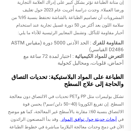
إن متانة الطباعة تؤثر بشكل كبير على إدراك العلامة التجارية
ورضا العملاء. وجدت دراسة أُجريت عام 2023 حول تغليف
المشروبات أن تصاميم الطباعة بالشاشة تحتفظ بنسبة 95% من
سلامة اللون بعد أكثر من 50 دورة غسيل تجارية عند استخدام
أحبار مقاومة للتآكل. وتشمل المعايير الرئيسية للأداء ما يلي:
المقاومة للفرك
: الحد الأدنى 5000 دورة (مقياس ASTM
D2486 القياسي)
التعرض للمواد الكيميائية
: اختبار لمدة 72 ساعة مع
أحماض، قلويات، ومحاليل كحولية
الطباعة على المواد البلاستيكية: تحديات التصاق
والحاجة إلى علاج السطح
تشكل بوليمرات مثل PP وPET تحديات في الالتصاق دون معالجة
السطح. إن تفريغ الكورونا (40–50 داين/سم²) يحسن قوة
الالتصاق بنسبة 60٪ مقارنة بالأسطح غير المعالجة، كما هو موضح
في
أبحاث حديثة حول توافق المواد
. وقد بدأ المصنعون الرائدون
الآن في دمج وحدات معالجة البلازما مباشرة في خطوط الطباعة