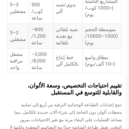
المشاريع الناشئة
يدوي/شبه
500
3–5
(<1000 كوب/
آلي
كوب/
مشغلين
يوم)
ساعة
متوسطة الحجم
شبه تلقائي
800–
2–3
(1000–10000/
مع تغذية
1,200/
مشغلين
يوم)
تلقائية
ساعة
3,000–
مشغل
بنطاق واسع
خط إنتاج
8,000/
مراقبة
(>10 ألف/يوم)
بالكامل آلي
ساعة
واحد
تقييم احتياجات التخصيص، وسعة الألوان،
والقابلية للتوسع في المستقبل
تتيح إعدادات الطباعة الوحداتية الترقية من أربع إلى ثمانية
محطات ألوان دون الحاجة إلى شراء آلات جديدة بالكامل، مما
يساعد العمليات على البقاء مرنة مع تغير الاحتياجات بمرور
الوقت. تعمل طباعة الشاشة جيدًا مع التصاميم المعقدة ولكنها لا