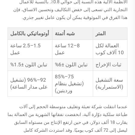
الأنظمة الآلية هذه النسبة إلى حوالي 0.8٪. بالنسبة للأعمال
التجارية التي تسعى إلى خفض التكاليف وتحسين الاتساق، فإن
هذا الفرق في الموثوقية يمكن أن يكون عامل تغيير جذري.
المتر
شبه أتمتة
أوتوماتيكي بالكامل
العمالة لكل
8–12 ساعة
1.5–2.5 ساعة
10 آلاف كوب
عمل
عمل
ثبات الإخراج
تباين اللون ±6%
تباين اللون ±1.5%
75–85%
سعة التشغيل
92–96% (تشغيل
(تشغيل بنظام
(الاستمرارية)
على مدار الساعة)
ورديتين)
عندما انتقلت شركة تعبئة وتغليف متوسطة الحجم إلى آلات
طباعة سلكية دوّارة آلية، انخفضت نفقاتها الشهرية من العمالة بما
يقارب 18 ألف دولار، في حين ارتفع الإنتاج من مستواه السابق
ليصل إلى 72 ألف كوب يوميًا. وقد استردت الشركة كامل