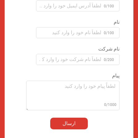
0/100
نام
0/100
نام شرکت
0/200
پیام
0/1000
ارسال