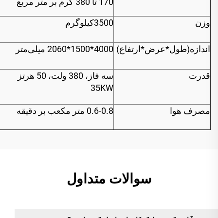
170 تا 380 گرم بر متر مربع
وزن
3500کیلوگرم
اندازه(طول*عرض*ارتفاع)
4000*1500*2060 میلی‌متر
قدرت
سه فاز، 380 ولت، 50 هرتز
35KW
مصرف هوا
0.6-0.8 متر مکعب بر دقیقه
‫سوالات متداول‬