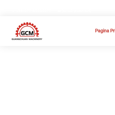
No.66, Via Weiyi, Zona Industriali Gexiang de Technologia 
+86-577-65566677
[email protected]
Pagina Pri