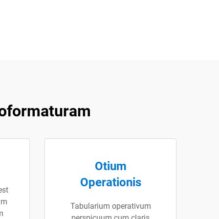
moformaturam
Otium
Operationis
est
tam
Tabularium operativum
m
perspicuum cum claris