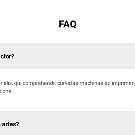
FAQ
actor?
sionalis, qui comprehendit curvatae machinae ad imprim
tione.
 artes?