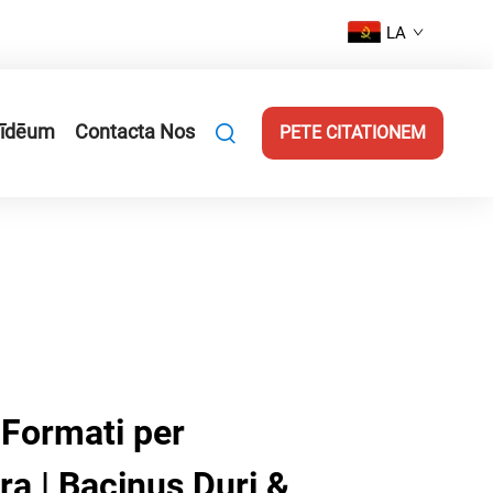
LA
īdēum
Contacta Nos
PETE CITATIONEM
i Formati per
a | Bacinus Duri &