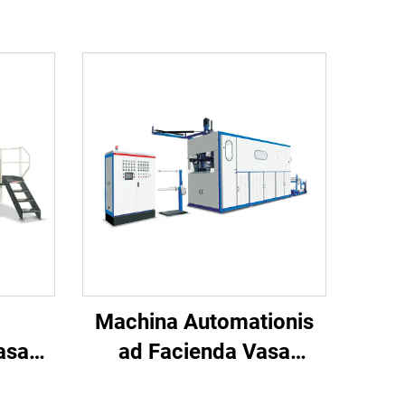
Machina Automationis
asa
ad Facienda Vasa
orum
Plastica