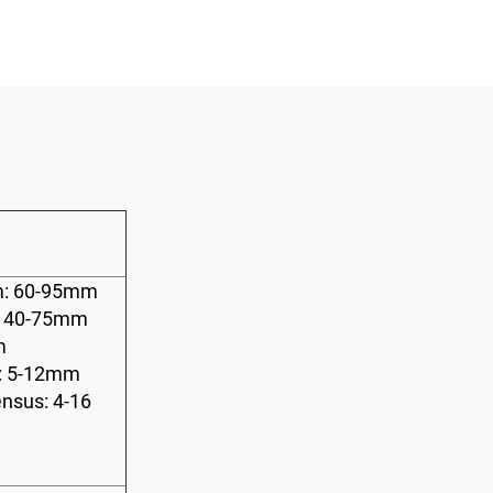
Velocitatis Elev
m: 60-95mm
: 40-75mm
m
o: 5-12mm
nsus: 4-16