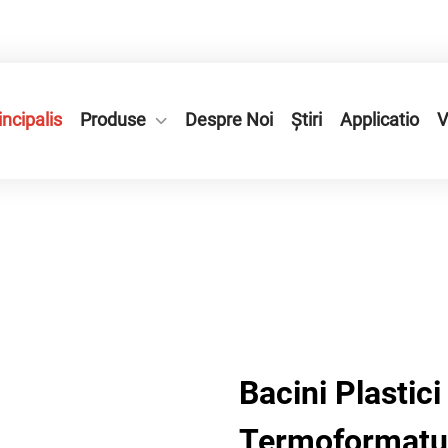
Alte, Urbs Ruian, Provincia Zhejiang, Sinia.
ncipalis
Produse
Despre Noi
Știri
Applicatio
V
Bacini Plastic
Termoformatur