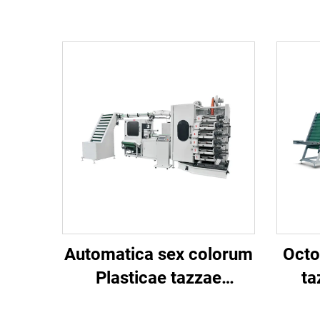
Automatica sex colorum
Octo
Plasticae tazzae
ta
imprimendi machina