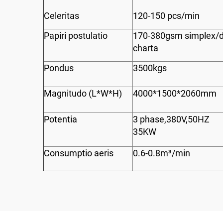
Celeritas
120-150 pcs/min
Papiri postulatio
170-380gsm simplex/d
charta
Pondus
3500kgs
Magnitudo (L*W*H)
4000*1500*2060mm
Potentia
3 phase,380V,50HZ
35KW
Consumptio aeris
0.6-0.8m³/min