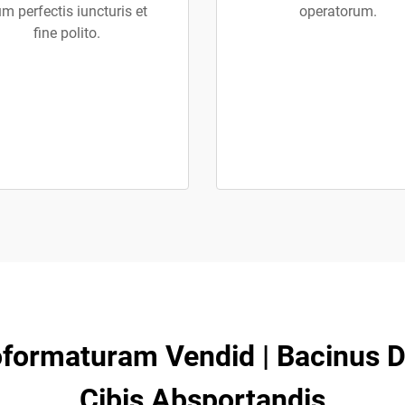
m perfectis iuncturis et
operatorum.
fine polito.
oformaturam Vendid | Bacinus Du
Cibis Absportandis