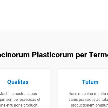
acinorum Plasticorum per Ter
Qualitas
Tutum
Machina nostra cupas
Haec machina munita 
piri semper praecisas et
variis praesidiis ad tu
sine effusione producit
productionem omniu