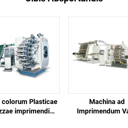
 colorum Plasticae
Machina ad
zzae imprimendi
Imprimendum V
machina
Plastica Sex Col