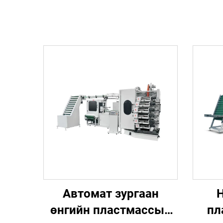
Автомат зургаан
Н
өнгийн пластмассын
пл