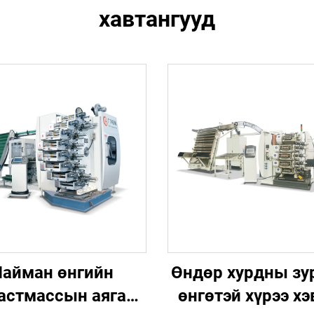
хавтангууд
айман өнгийн
Өндөр хурдны зу
астмассын аяга
өнгөтэй хүрээ хэ