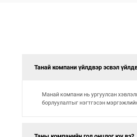
Танай компани үйлдвэр эсвэл үйлдв
Манай компани нь ургуулсан хэвлэл
борлуулалтыг нэгтгэсэн мэргэжлий
Таны компанийн гол онцлог юу вэ?