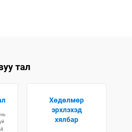
уу тал
ал
Хөдөлмөр
эрхлэхэд
 нь
хялбар
үй
лд