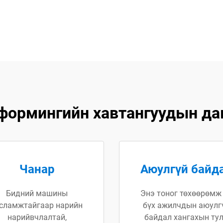
формингийн хавтангуудын дав
Чанар
Аюулгүй байд
Бидний машины
Энэ тоног төхөөрөмж
сламжтайгаар нарийн
бүх ажилчдын аюулг
нарийвчлалтай,
байдал хангахын ту