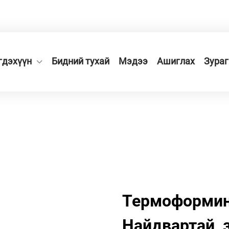
вэрийн бүс, Жэцзян муж, Жэцзян муж, Хятад.
гдэхүүн
Бидний тухай
Мэдээ
Ашиглах
Зураг
Термоформинг
Найдвартай, 