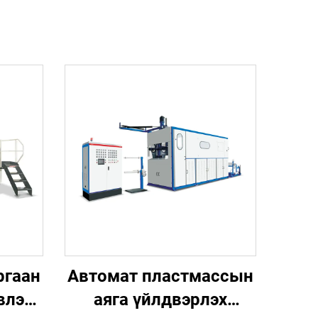
ргаан
Автомат пластмассын
влэх
аяга үйлдвэрлэх