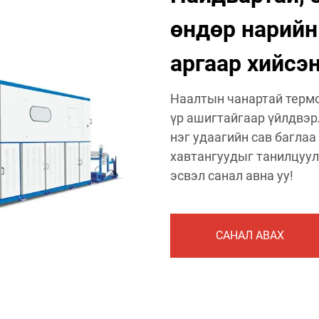
өндөр нарий
аргаар хийсэ
Наалтын чанартай терм
үр ашигтайгаар үйлдвэрл
нэг удаагийн сав баглаа
хавтангуудыг танилцуул
эсвэл санал авна уу!
САНАЛ АВАХ