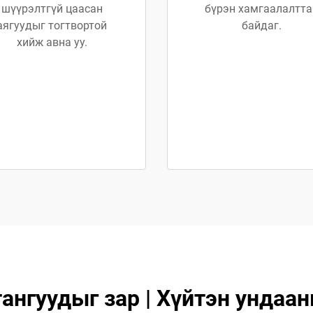
шүүрэлтгүй цаасан
бүрэн хамгаалалтта
аягуудыг тогтвортой
байдаг.
хийж авна уу.
нгуудыг зар | Хүйтэн ундаа