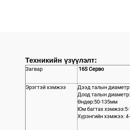
аяга хэвлэх машин
Техникийн үзүүлэлт:
Загвар
16S Серво
Эрэгтэй хэмжээ
Дээд талын диаметр
Доод талын диаметр
Өндөр:50-135мм
Юм багтах хэмжээ:5
Хүрэнгийн хэмжээ: 4