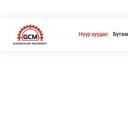
No.66, Вэйи зам, Гэсийн өндөр технологийн аж үйлд
+86-577-65566677
[email protected]
Нүүр хуудас
Бүтээ