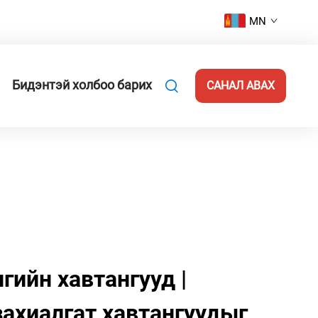
MN
Бидэнтэй холбоо барих
САНАЛ АВАХ
ийн хавтангууд |
захиалгат хавтангуудыг