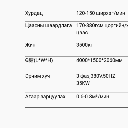
Хурдац
120-150 ширхэг/мин
Цаасны шаардлага
170-380гсм цоргийн/
цаас
Жин
3500кг
Ө塘(L*W*H)
4000*1500*2060мм
Эрчим хүч
3 фаз,380V,50HZ
35KW
Агаар зарцуулах
0.6-0.8м³/мин