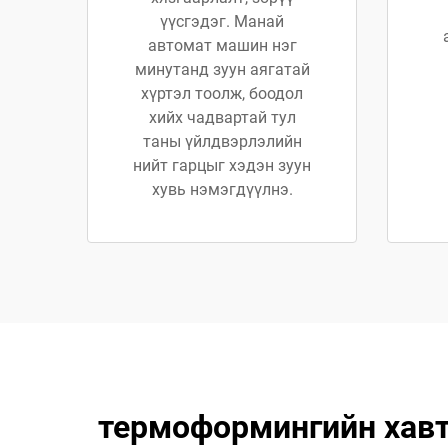
үүсгэдэг. Манай
автомат машин нэг
минутанд зуун аягатай
хүртэл тоолж, боодол
хийх чадвартай тул
таны үйлдвэрлэлийн
нийт гарцыг хэдэн зуун
хувь нэмэгдүүлнэ.
термоформингийн хавта