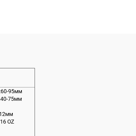
хэвлэх машин
машин
:60-95мм
:40-75мм
-12мм
-16 OZ