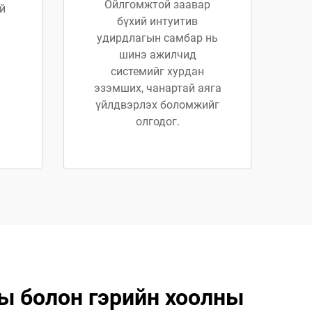
Ойлгомжтой заавар
й
бүхий интуитив
удирдлагын самбар нь
шинэ ажилчид
системийг хурдан
эзэмших, чанартай аяга
үйлдвэрлэх боломжийг
олгодог.
ны болон гэрийн хоолны