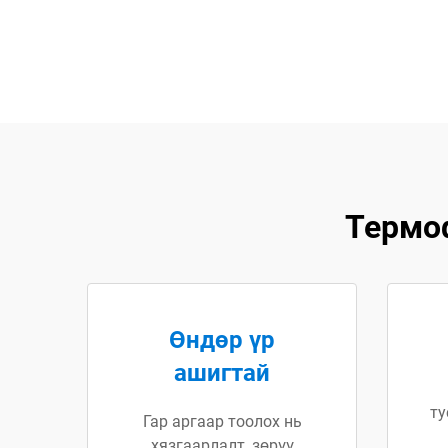
Термо
Өндөр үр
ашигтай
ту
Гар аргаар тоолох нь
хязгаарлалт, зөрүү