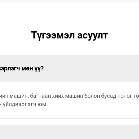
Түгээмэл асуулт
эрлэгч мөн үү?
ийн машин, багтаан хийх машин болон бусад тоног т
н үйлдвэрлэгч юм.