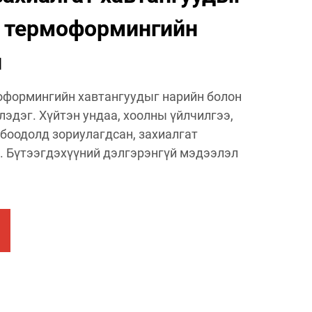
н термоформингийн
н
оформингийн хавтангуудыг нарийн болон
эдэг. Хүйтэн ундаа, хоолны үйлчилгээ,
 боодолд зориулагдсан, захиалгат
. Бүтээгдэхүүний дэлгэрэнгүй мэдээлэл