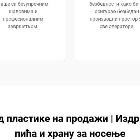
чаше са безупречним
безбедности како би 
шавовима и
осигурао безбедан
професионалним
производни простор 
завршетком.
све операторе.
 пластике на продажи | Изд
пића и храну за носење