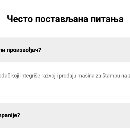
Често постављана питања
ли произвођач?
ođač koji integriše razvoj i prodaju mašina za štampu na
mpanije?