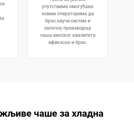
се
упутствима омогућава
новим операторима да
за
брзо науче систем и
започну производњу
чаша високог квалитета
ефикасно и брзо.
ржљиве чаше за хладна