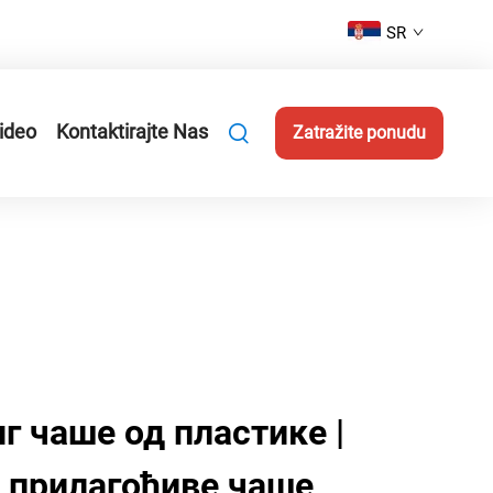
SR
ideo
Kontaktirajte Nas
Zatražite ponudu
 чаше од пластике |
 прилагођиве чаше