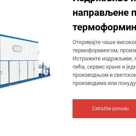
направљене п
термоформин
Откривајте чаше високо
термоформингом, произ
Истражите издржљиве, п
пића, сервис хране и је
производњом и светском
производима или понуду
Zatražite ponudu