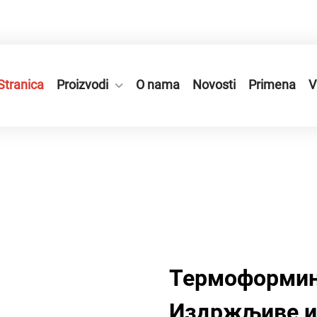
 Руиан, покрајина Чежењ, Кина.
+86-577-65566677
Stranica
Proizvodi
O nama
Novosti
Primena
V
Термоформинг
Издржљиве и