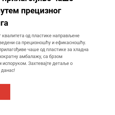
утем прецизног
га
г квалитета од пластике направљене
ведени са прецизношћу и ефикасношћу.
рилагођиве чаше од пластике за хладна
днократну амбалажу, са брзом
 испоруком. Захтевајте детаље о
 данас!