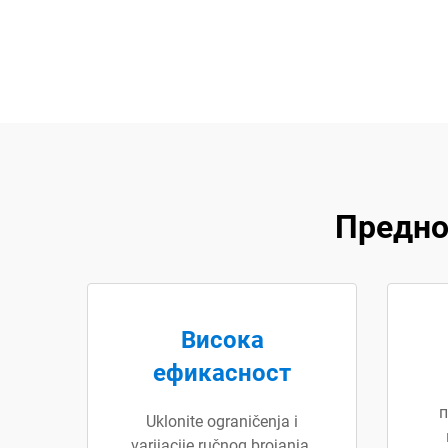
Предно
Висока
ефикасност
п
Uklonite ograničenja i
varijacije ručnog brojanja.