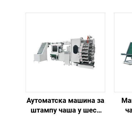
Аутоматска машина за
Ма
штампу чаша у шест
ч
боја