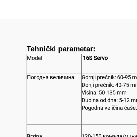
Tehnički parametar:
Model
16S Servo
Погодна величина
Gornji prečnik: 60-95 
Donji prečnik: 40-75 
Visina: 50-135 mm
Dubina od dna: 5-12 
Pogodna veličina čaše:
Brzina
120-150 комада/мин