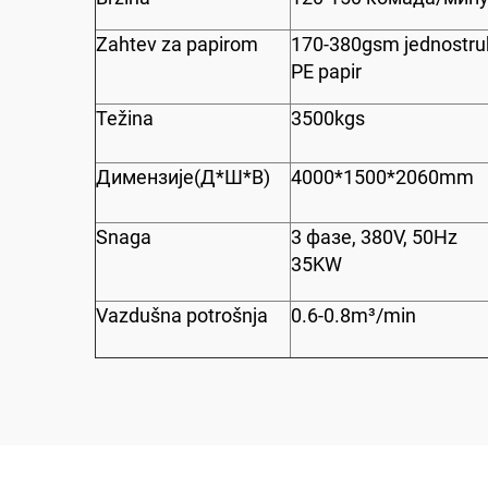
Zahtev za papirom
170-380gsm jednostruk
PE papir
Težina
3500kgs
Димензије(Д*Ш*В)
4000*1500*2060mm
Snaga
3 фазе, 380V, 50Hz
35KW
Vazdušna potrošnja
0.6-0.8m³/min