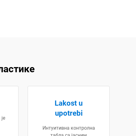
ластике
Lakost u
upotrebi
 је
Интуитивна контролнa
табла са јасним