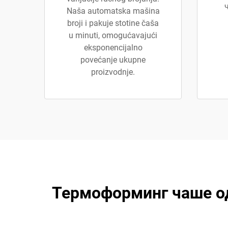
Naša automatska mašina
broji i pakuje stotine čaša
u minuti, omogućavajući
eksponencijalno
povećanje ukupne
proizvodnje.
Термоформинг чаше од