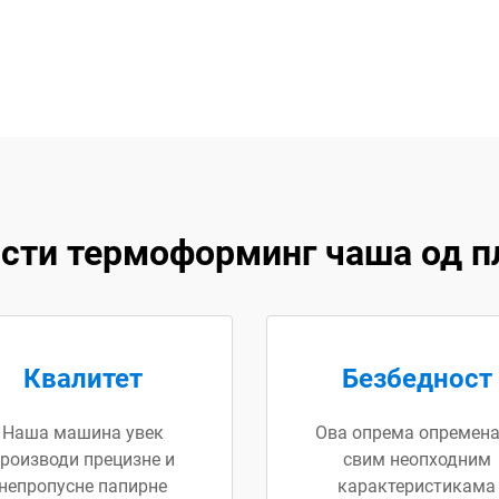
сти термоформинг чаша од п
Квалитет
Безбедност
Наша машина увек
Ова опрема опремена
роизводи прецизне и
свим неопходним
непропусне папирне
карактеристикама