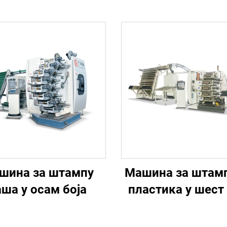
шина за штампу
Машина за штам
аша у осам боја
пластика у шест 
на високој брз