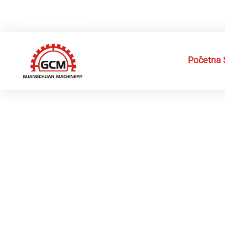
Бр. 66, Веији пут, Индустријска зона Гексианг, град
[email protected]
Početna 