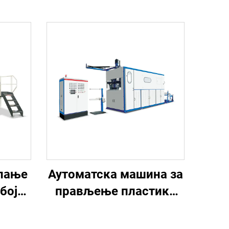
пање
Аутоматска машина за
боја
прављење пластика
ини
чаша