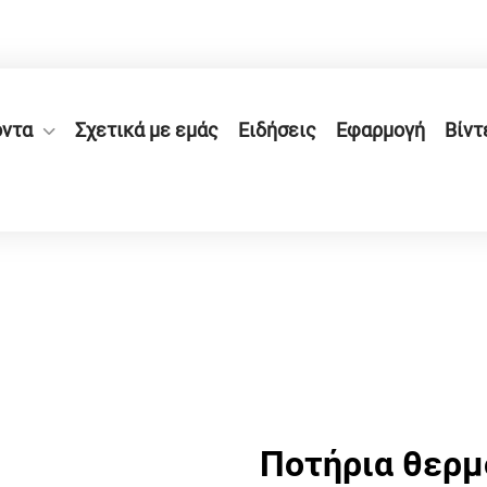
 Τζετζιάνγκ, Πόλη Ρουάν, Κίνα.
+86-577-65566677
όντα
Σχετικά με εμάς
Ειδήσεις
Εφαρμογή
Βίντ
Ποτήρια θερμ