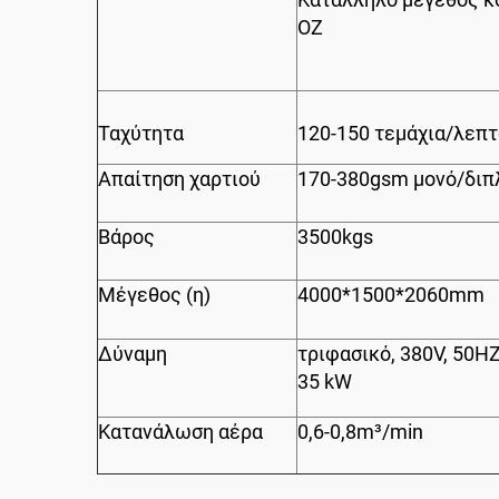
OZ
Ταχύτητα
120-150 τεμάχια/λεπτ
Απαίτηση χαρτιού
170-380gsm μονό/διπλ
Βάρος
3500kgs
Μέγεθος (η)
4000*1500*2060mm
Δύναμη
τριφασικό, 380V, 50H
35 kW
Κατανάλωση αέρα
0,6-0,8m³/min