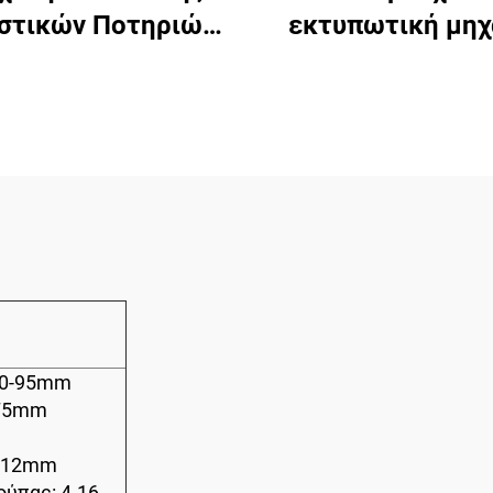
στικών Ποτηριών
εκτυπωτική μηχ
κτώ Χρωμάτων
πλαστικών ποτη
έξι χρωμάτω
60-95mm
-75mm
5-12mm
ύπας: 4-16