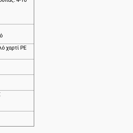
ό
ό χαρτί PE
Z