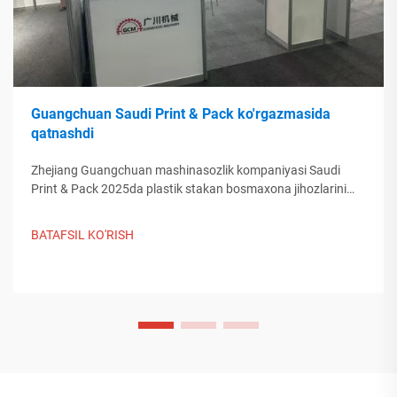
Guangchuan Saudi Print & Pack ko'rgazmasida
qatnashdi
Zhejiang Guangchuan mashinasozlik kompaniyasi Saudi
Print & Pack 2025da plastik stakan bosmaxona jihozlarini
namoyish etdi va O'rta Sharqdagi sotib olovchilar bilan
aloqaga chiqdi. Xitoyning aqlli ishlab chiqarish tizimi global
BATAFSIL KO'RISH
ambalaj tendentsiyalarini qanday shakllantirayotganini kashf
eting. Batafsil ma'lumot oling.