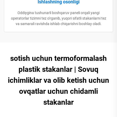
Ishlashning osonligi
Oddiygina tushunarli boshqaruv paneli orqali yangi
operatorlar tizimni tez o'rganib, yuqori sifatli stakanlarni tez
va samarali ravishda ishlab chiqarishni boshlay oladi.
sotish uchun termoformalash
plastik stakanlar | Sovuq
ichimliklar va olib ketish uchun
ovqatlar uchun chidamli
stakanlar