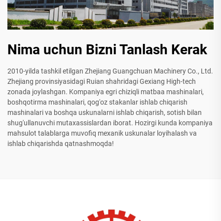
Nima uchun Bizni Tanlash Kerak
2010-yilda tashkil etilgan Zhejiang Guangchuan Machinery Co., Ltd.
Zhejiang provinsiyasidagi Ruian shahridagi Gexiang High-tech
zonada joylashgan. Kompaniya egri chiziqli matbaa mashinalari,
boshqotirma mashinalari, qog'oz stakanlar ishlab chiqarish
mashinalari va boshqa uskunalarni ishlab chiqarish, sotish bilan
shug'ullanuvchi mutaxassislardan iborat. Hozirgi kunda kompaniya
mahsulot talablarga muvofiq mexanik uskunalar loyihalash va
ishlab chiqarishda qatnashmoqda!