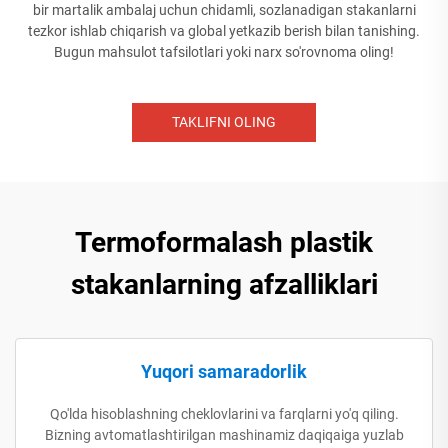
bir martalik ambalaj uchun chidamli, sozlanadigan stakanlarni
tezkor ishlab chiqarish va global yetkazib berish bilan tanishing.
Bugun mahsulot tafsilotlari yoki narx so'rovnoma oling!
TAKLIFNI OLING
Termoformalash plastik
stakanlarning afzalliklari
Yuqori samaradorlik
Qo'lda hisoblashning cheklovlarini va farqlarni yo'q qiling.
Bizning avtomatlashtirilgan mashinamiz daqiqaiga yuzlab