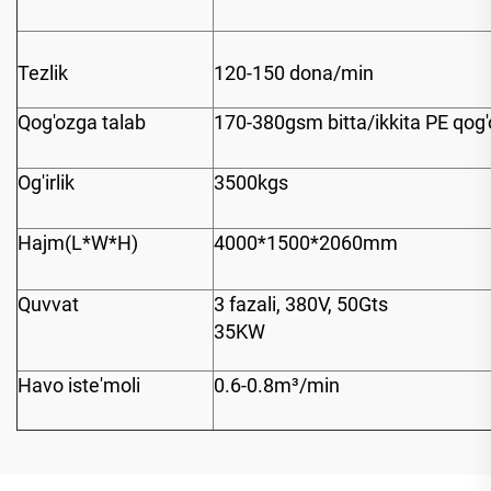
Tezlik
120-150 dona/min
Qog'ozga talab
170-380gsm bitta/ikkita PE qog'
Og'irlik
3500kgs
Hajm(L*W*H)
4000*1500*2060mm
Quvvat
3 fazali, 380V, 50Gts
35KW
Havo iste'moli
0.6-0.8m³/min