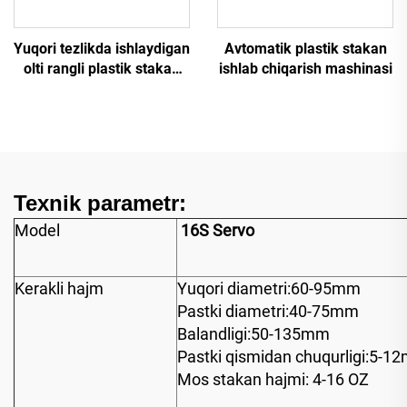
Yuqori tezlikda ishlaydigan
Avtomatik plastik stakan
olti rangli plastik stakan
ishlab chiqarish mashinasi
bosib chiqarish mashinasi
Texnik parametr:
Model
16S Servo
Kerakli hajm
Yuqori diametri:60-95mm
Pastki diametri:40-75mm
Balandligi:50-135mm
Pastki qismidan chuqurligi:5-1
Mos stakan hajmi: 4-16 OZ