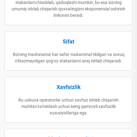
stakanlarni hisoblab, qadoqlashi mumkin, bu esa sizning
umumiy ishlab chiqarish quvvatingizni eksponensial oshirish
imkonini beradi.
Sifat
Bizning mashinamiz har safar mukammal tikilgan va sovuq
o'tkazmaydigan qog'oz stakanlarni aniq ishlab chiqaradi.
Xavfsizlik
Bu uskuna operatorlar uchun xavfsiz ishlab chiqarish
muhitini ta'minlash uchun keng qamrovli xavfsizlik
xususiyatlariga ega.