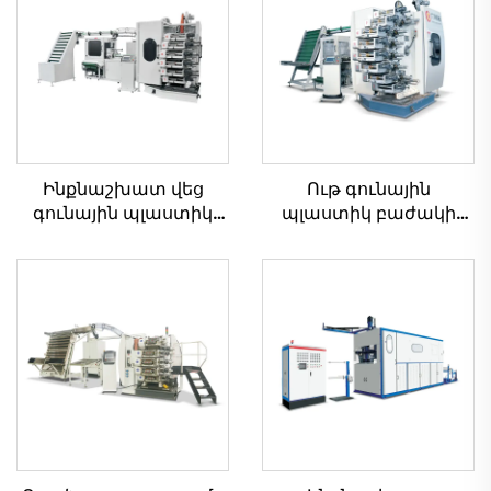
Ինքնաշխատ վեց
Ութ գունային
գունային պլաստիկ
պլաստիկ բաժակի
բաժակի տպման
տպման մեքենա
մեքենա