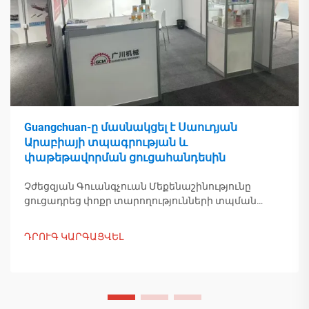
Guangchuan-ը մասնակցել է Սաուդյան
Արաբիայի տպագրության և
փաթեթավորման ցուցահանդեսին
Չժեցզյան Գուանգչուան Մեքենաշինությունը
ցուցադրեց փոքր տարողությունների տպման
սարքեր Սաուդյան Տպագրություն և
Փաթեթավորում 2025-ի ընթացքում՝ կապ
ԴՐՈՒԳ ԿԱՐԳԱՑՎԵԼ
հաստատելով Միջին Արևելքի գնորդների հետ:
Բացահայտեք, թե ինչպես է չինական
համեմատական արտադրությունը ձևավորում
գլոբալ փաթեթավորման միտումները: Ինչ-որ
ավելին իմանալու համար