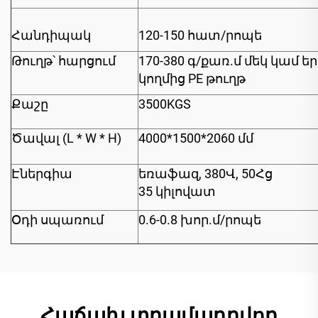
Հանդիպակ
120-150 հատ/րոպե
Թուղթ՝ հարցում
170-380 գ/քառ.մ մեկ կամ եր
կողմից PE թուղթ
Քաշը
3500KGS
Ծավալ (L * W * H)
4000*1500*2060 մմ
Էներգիա
եռաֆազ, 380Վ, 50Հց
35 կիլովատ
Օդի սպառում
0.6-0.8 խոր.մ/րոպե
Հաճախ տրամադրվող