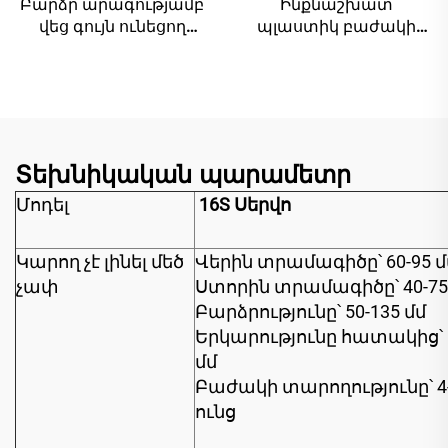
Բարձր արագությամբ
Ինքնաշխատ
վեց գույն ունեցող
պլաստիկ բաժակի
պլաստմասսայե
արտադրող մեքենա
փողոցի տպման
մեքենա
Տեխնիկական պարամետր
Մոդել
16S Սերվո
Կարող չէ լինել մեծ
Վերին տրամագիծը՝ 60-95 մ
չափ
Ստորին տրամագիծը՝ 40-75
Բարձրությունը՝ 50-135 մմ
Երկարությունը հատակից՝ 
մմ
Բաժակի տարողությունը՝ 4
ունց