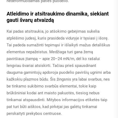
nedeformuodamas paties puodelio.
Atleidimo ir atsitraukimo dinamika, siekiant
gauti švarų atvaizdą
Kai padas atsitraukia, jo atšokimo gebėjimas sukelia
atplėšimo judesį, kuris prasideda viduryje ir tęsiasi į išorę.
Tai padeda sumažinti tepimąsi ir išlaikyti mažus detališkus
elementus nepažeistus. Medžiaga turi gana žemą
paviršiaus įtampą – apie 20–24 mN/m, dėl ko rašalui
lengviau švariai atsiskirti. Tačiau prieš spausdinant
dauguma gamintojų apdoroja puodelio paviršių ugnimi arba
kažkokiu plazmos būdu. Šis žingsnis yra labai svarbus, nes
be tinkamo sukibimo svarbūs elementai, tokie kaip
brūkšniniai kodai ant maisto pakuotės, tiesiog nebus
tinkamai atspausdinti. Mitybos informacijos etiketės taip
pat turi būti aiškios, kad pirkėjai jas galėtų tinkamai
perskaityti prekybos centruose.