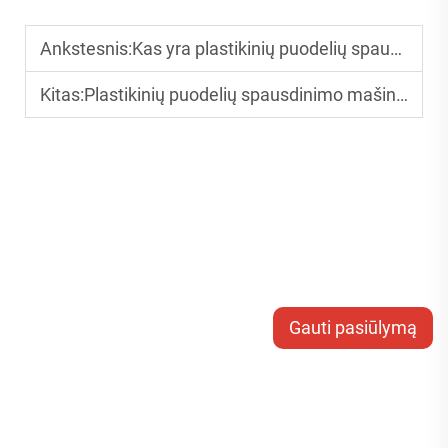
Ankstesnis:
Kas yra plastikinių puodelių spausdinimo mašina? Pradedančiųjų gidas
Kitas:
Plastikinių puodelių spausdinimo mašina vs. popierinių puodelių spausdinimo mašina: pagrindiniai skirtumai
Gauti pasiūlymą