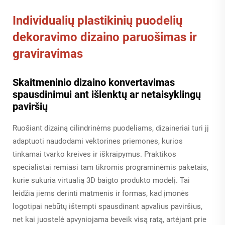
Individualių plastikinių puodelių
dekoravimo dizaino paruošimas ir
graviravimas
Skaitmeninio dizaino konvertavimas
spausdinimui ant išlenktų ar netaisyklingų
paviršių
Ruošiant dizainą cilindrinėms puodeliams, dizaineriai turi jį
adaptuoti naudodami vektorines priemones, kurios
tinkamai tvarko kreives ir iškraipymus. Praktikos
specialistai remiasi tam tikromis programinėmis paketais,
kurie sukuria virtualią 3D baigto produkto modelį. Tai
leidžia jiems derinti matmenis ir formas, kad įmonės
logotipai nebūtų ištempti spausdinant apvalius paviršius,
net kai juostelė apvyniojama beveik visą ratą, artėjant prie