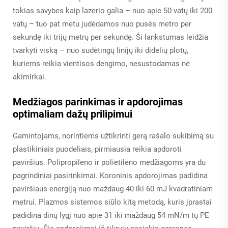
tokias savybes kaip lazerio galia – nuo apie 50 vatų iki 200
vatų – tuo pat metu judėdamos nuo pusės metro per
sekundę iki trijų metrų per sekundę. Ši lankstumas leidžia
tvarkyti viską – nuo sudėtingų linijų iki didelių plotų,
kuriems reikia vientisos dengimo, nesustodamas nė
akimirkai.
Medžiagos parinkimas ir apdorojimas
optimaliam dažų prilipimui
Gamintojams, norintiems užtikrinti gerą rašalo sukibimą su
plastikiniais puodeliais, pirmiausia reikia apdoroti
paviršius. Polipropileno ir polietileno medžiagoms yra du
pagrindiniai pasirinkimai. Koroninis apdorojimas padidina
paviršiaus energiją nuo maždaug 40 iki 60 mJ kvadratiniam
metrui. Plazmos sistemos siūlo kitą metodą, kuris įprastai
padidina dinų lygį nuo apie 31 iki maždaug 54 mN/m tų PE