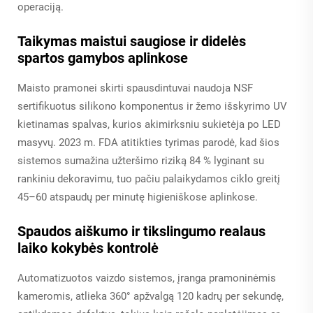
operaciją.
Taikymas maistui saugiose ir didelės
spartos gamybos aplinkose
Maisto pramonei skirti spausdintuvai naudoja NSF
sertifikuotus silikono komponentus ir žemo išskyrimo UV
kietinamas spalvas, kurios akimirksniu sukietėja po LED
masyvų. 2023 m. FDA atitikties tyrimas parodė, kad šios
sistemos sumažina užteršimo riziką 84 % lyginant su
rankiniu dekoravimu, tuo pačiu palaikydamos ciklo greitį
45–60 atspaudų per minutę higieniškose aplinkose.
Spaudos aiškumo ir tikslingumo realaus
laiko kokybės kontrolė
Automatizuotos vaizdo sistemos, įranga pramoninėmis
kameromis, atlieka 360° apžvalgą 120 kadrų per sekundę,