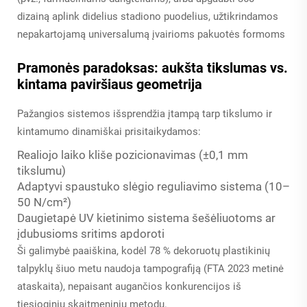
dizainą aplink didelius stadiono puodelius, užtikrindamos
nepakartojamą universalumą įvairioms pakuotės formoms
Pramonės paradoksas: aukšta tikslumas vs.
kintama paviršiaus geometrija
Pažangios sistemos išsprendžia įtampą tarp tikslumo ir
kintamumo dinamiškai prisitaikydamos:
Realiojo laiko kliše pozicionavimas (±0,1 mm
tikslumu)
Adaptyvi spaustuko slėgio reguliavimo sistema (10–
50 N/cm²)
Daugietapė UV kietinimo sistema šešėliuotoms ar
įdubusioms sritims apdoroti
Ši galimybė paaiškina, kodėl 78 % dekoruotų plastikinių
talpyklų šiuo metu naudoja tampografiją (FTA 2023 metinė
ataskaita), nepaisant augančios konkurencijos iš
tiesioginių skaitmeninių metodų.