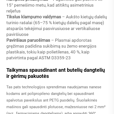
15° pernešimo metu, kad atitiktų asimetrinius
reljefus
Tikslus klampumo valdymas
– Aukšto kietųjų dalelių
turinio rašalai (65–75 % kietųjų dalelių pagal masę)
atsparūs tekėjimui pasvirusiuose ar vertikaliuose
paviršiuose
Paviršiaus paruošimas
– Plasmai apdorotas
gręžimas padidina sukibimą su žemo energijos
plastikais, tokiu kaip polietilenas, 40 %, kaip
patvirtinta pagal ASTM D3359-23
Taikymas spausdinant ant butelių dangtelių
ir gėrimų pakuotės
Tas pats technologijos sprendimas naudojamas nanese
kodams ant polipropileno dangtelių bei spausdinant
spalvotus paveikslus ant PETG puodelių. Šiuolaikinės
mašinos gali spausdinti plotuose, mažesniuose nei 2 mm²
(pvz., farmaciniams dangteliams), arba apgaubti 360°