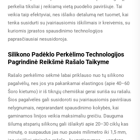
perkelia tiksliai į reikiamą vietą puodelio paviršiuje. Tai
veikia taip efektyviai, nes išlaiko detalumą net tuomet, kai
tenka susidurti su įvairiausiomis iškilimais ir kreivėmis, su
kuriomis įprastos spausdinimo technologijos
paprasčiausiai nesusidoroja.
Silikono Padėklo Perkėlimo Technologijos
Pagrindinė Reikšmė Rašalo Taikyme
Rašalo perkėlimo sėkmė labai priklauso nuo tų silikono
pagalvėlių, nes jos yra pakankamai elastingos (apie 40–60
Šoro kietumo) ir iš tikrųjų chemiškai gerai suriša su rašalu.
Šios pagalvėlės gali susidoroti su įvairiausiomis paviršiaus
nelygnumais, neprarandant spausdinimo kokybės, kai
gaminamos linijos veikia maksimaliu greičiu. Dauguma
šilumą atsparių silikonų gali išlaikyti apie 20–30 ciklų kas
minutę, o suspaudus jas nuo pusės milimetro iki 1,5 mm,