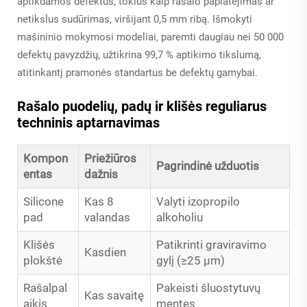
aptikdamos defektus, tokius kaip rašalo paplatėjimas ar
netikslus sudūrimas, viršijant 0,5 mm ribą. Išmokyti
mašininio mokymosi modeliai, paremti daugiau nei 50 000
defektų pavyzdžių, užtikrina 99,7 % aptikimo tikslumą,
atitinkantį pramonės standartus be defektų gamybai.
Rašalo puodelių, padų ir klišės reguliarus
techninis aptarnavimas
Kompon
Priežiūros
Pagrindinė užduotis
entas
dažnis
Silicone
Kas 8
Valyti izopropilo
pad
valandas
alkoholiu
Klišės
Patikrinti graviravimo
Kasdien
plokštė
gylį (≥25 µm)
Rašalpal
Pakeisti šluostytuvų
Kas savaitę
aikis
mentes