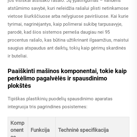
jos visiškai atsisako rašalo. Jų ypatingumas – vandens
atstūmimo savybė, kuri neleidžia rašalui plisti netinkamose
vietose šiurkščiuose arba nelygiuose paviršiuose. Kai kurie
tyrimai, nagrinėjantys, kaip polimerai sukibę tarpusavyje,
parodė, kad šios sistemos perneša daugiau nei 95
procentus rašalo, kas būtina užtikrinant ilgaamžius, maistui
saugius atspaudus ant daiktų, tokių kaip gėrimų skardinės
ir buteliai.
Paaiškinti mašinos komponentai, tokie kaip
perkėlimo pagalvėlės ir spausdinimo
plokštės
Tipiškas plastikinių puodelių spausdinimo aparatas
integruoja tris pagrindines posistemes:
Komp
onent
Funkcija
Techninė specifikacija
as