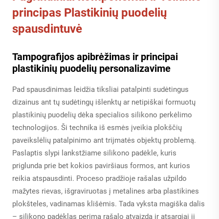
principas
Plastikinių puodelių
spausdintuvė
Tampografijos apibrėžimas ir principai
plastikinių puodelių personalizavime
Pad spausdinimas leidžia tiksliai patalpinti sudėtingus
dizainus ant tų sudėtingų išlenktų ar netipiškai formuotų
plastikinių puodelių dėka specialios silikono perkėlimo
technologijos. Ši technika iš esmės įveikia plokščių
paveikslėlių patalpinimo ant trijmatės objektų problemą.
Paslaptis slypi lankstžiame silikono padėkle, kuris
priglunda prie bet kokios paviršiaus formos, ant kurios
reikia atspausdinti. Proceso pradžioje rašalas užpildo
mažytes rievas, išgraviruotas į metalines arba plastikines
plokšteles, vadinamas klišėmis. Tada vyksta magiška dalis
– silikono padėklas perima rašalo atvaizdą ir atsargiai jį