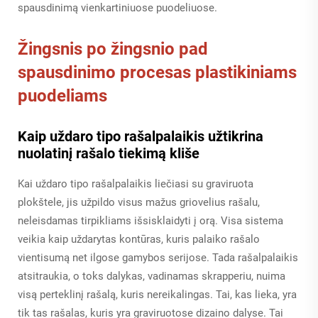
spausdinimą vienkartiniuose puodeliuose.
Žingsnis po žingsnio pad
spausdinimo procesas plastikiniams
puodeliams
Kaip uždaro tipo rašalpalaikis užtikrina
nuolatinį rašalo tiekimą kliše
Kai uždaro tipo rašalpalaikis liečiasi su graviruota
plokštele, jis užpildo visus mažus griovelius rašalu,
neleisdamas tirpikliams išsisklaidyti į orą. Visa sistema
veikia kaip uždarytas kontūras, kuris palaiko rašalo
vientisumą net ilgose gamybos serijose. Tada rašalpalaikis
atsitraukia, o toks dalykas, vadinamas skrapperiu, nuima
visą perteklinį rašalą, kuris nereikalingas. Tai, kas lieka, yra
tik tas rašalas, kuris yra graviruotose dizaino dalyse. Tai