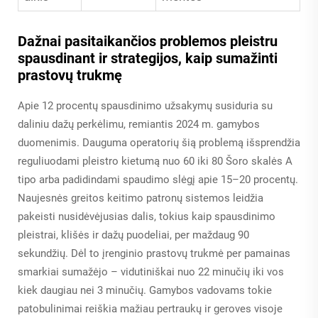
Dažnai pasitaikančios problemos pleistru
spausdinant ir strategijos, kaip sumažinti
prastovų trukmę
Apie 12 procentų spausdinimo užsakymų susiduria su
daliniu dažų perkėlimu, remiantis 2024 m. gamybos
duomenimis. Dauguma operatorių šią problemą išsprendžia
reguliuodami pleistro kietumą nuo 60 iki 80 Šoro skalės A
tipo arba padidindami spaudimo slėgį apie 15–20 procentų.
Naujesnės greitos keitimo patronų sistemos leidžia
pakeisti nusidėvėjusias dalis, tokius kaip spausdinimo
pleistrai, klišės ir dažų puodeliai, per maždaug 90
sekundžių. Dėl to įrenginio prastovų trukmė per pamainas
smarkiai sumažėjo – vidutiniškai nuo 22 minučių iki vos
kiek daugiau nei 3 minučių. Gamybos vadovams tokie
patobulinimai reiškia mažiau pertraukų ir geroves visoje