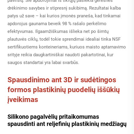
paviršių. Šie apdorojimai iš tikrųjų pasiekia geresnes
drėkinimo savybes ir stipresnį sukibimą. Rezultatai kalba
patys už save – kai kurios įmonės praneša, kad tinkamai
apdorojus gaunama beveik 98 % rašalo perkėlimo
efektyvumas. Ilgaamžiškumas išlieka net po šimtų
plautuvės ciklų, todėl tokie sprendimai idealiai tinka NSF
sertifikuotiems konteineriams, kuriuos maisto aptarnavimo
srityje reikia daugkartiniškai naudoti pakartotinai, kur
saugos standartai yra labai svarbūs.
Spausdinimo ant 3D ir sudėtingos
formos plastikinių puodelių iššūkių
įveikimas
Silikono pagalvėlių pritaikomumas
spausdinti ant reljefinių plastikinių medžiagų