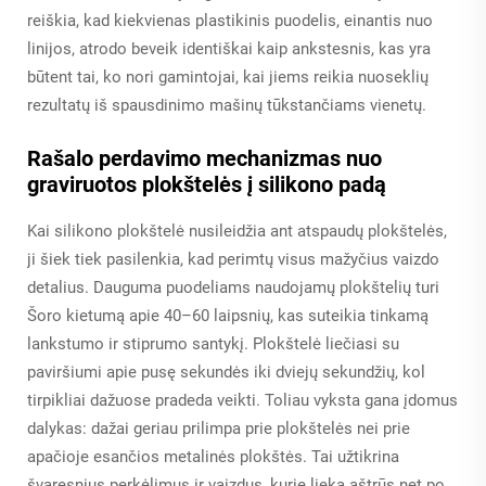
reiškia, kad kiekvienas plastikinis puodelis, einantis nuo
linijos, atrodo beveik identiškai kaip ankstesnis, kas yra
būtent tai, ko nori gamintojai, kai jiems reikia nuoseklių
rezultatų iš spausdinimo mašinų tūkstančiams vienetų.
Rašalo perdavimo mechanizmas nuo
graviruotos plokštelės į silikono padą
Kai silikono plokštelė nusileidžia ant atspaudų plokštelės,
ji šiek tiek pasilenkia, kad perimtų visus mažyčius vaizdo
detalius. Dauguma puodeliams naudojamų plokštelių turi
Šoro kietumą apie 40–60 laipsnių, kas suteikia tinkamą
lankstumo ir stiprumo santykį. Plokštelė liečiasi su
paviršiumi apie pusę sekundės iki dviejų sekundžių, kol
tirpikliai dažuose pradeda veikti. Toliau vyksta gana įdomus
dalykas: dažai geriau prilimpa prie plokštelės nei prie
apačioje esančios metalinės plokštės. Tai užtikrina
švaresnius perkėlimus ir vaizdus, kurie lieka aštrūs net po