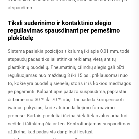
atspaudimo.
Tiksli suderinimo ir kontaktinio slėgio
reguliavimas spausdinant per pernešimo
plokštelę
Sistema pasiekia pozicijos tikslumą iki apie 0,01 mm, todėl
atspaudų padas tiksliai atitinka reikiamą vietą ant tų
plastikinių puodelių. Pneumatinių cilindrų slėgis gali būti
reguliuojamas nuo maždaug 3 iki 15 psi, priklausomai nuo
to, kokie yra puodelių sienelių storis ir iš kokios medžiagos
jie pagaminti. Kalbant apie padažo suspaudimą, paprastai
dirbame nuo 30 % iki 70 % ribų. Tai padeda kompensuoti
įvairius pokyčius, kurie atsiranda liejimo formavimo
procese. Kartais puodeliai išeina šiek tiek ovalūs arba turi
nedidelį išlinkimą čia ar ten. Kontroliuojamas suspaudimas
užtikrina, kad padas vis dar pilnai liestųsi,