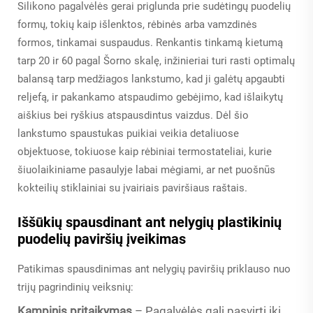
Silikono pagalvėlės gerai priglunda prie sudėtingų puodelių
formų, tokių kaip išlenktos, rėbinės arba vamzdinės
formos, tinkamai suspaudus. Renkantis tinkamą kietumą
tarp 20 ir 60 pagal Šorno skalę, inžinieriai turi rasti optimalų
balansą tarp medžiagos lankstumo, kad ji galėtų apgaubti
reljefą, ir pakankamo atspaudimo gebėjimo, kad išlaikytų
aiškius bei ryškius atspausdintus vaizdus. Dėl šio
lankstumo spaustukas puikiai veikia detaliuose
objektuose, tokiuose kaip rėbiniai termostateliai, kurie
šiuolaikiniame pasaulyje labai mėgiami, ar net puošnūs
kokteilių stiklainiai su įvairiais paviršiaus raštais.
Iššūkių spausdinant ant nelygių plastikinių
puodelių paviršių įveikimas
Patikimas spausdinimas ant nelygių paviršių priklauso nuo
trijų pagrindinių veiksnių:
Kampinis pritaikymas
– Pagalvėlės gali pasvirti iki