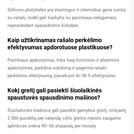
Silikono plokštelės yra elastingos ir chemiškai gerai suriša
su rašalu, todėl gali tvarkytis su paviršiaus nelygumais,
neprarandant spausdinimo kokybės.
Kaip užtikrinamas rašalo perkėlimo
efektyvumas apdorotuose plastikuose?
Paviršiaus apdorojimas, toks kaip koroninis ir plazminis
apdorojimas, padidina sukibimą ir pagerina rašalo
perkėlimo efektyvumą, pasiekiant iki 98 % efektyvumo.
Kokį greitį gali pasiekti šiuolaikinės
spaustuvės spausdinimo mašinos?
Šiuolaikinės mašinos gali pasiekti gamybos greitį, viršijantį
2 500 puodelių per valandą, ciklo greitis maisto saugumo
aplinkose siekia 45–60 atspaudų per minutę.