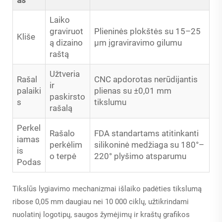
Laiko
graviruot
Plieninės plokštės su 15–25
Kliše
ą dizaino
µm įgraviravimo gilumu
raštą
Užtveria
Rašal
CNC apdorotas nerūdijantis
ir
palaiki
plienas su ±0,01 mm
paskirsto
s
tikslumu
rašalą
Perkel
Rašalo
FDA standartams atitinkanti
iamas
perkėlim
silikoninė medžiaga su 180°–
is
o terpė
220° plyšimo atsparumu
Podas
Tikslūs lygiavimo mechanizmai išlaiko padėties tikslumą
ribose 0,05 mm daugiau nei 10 000 ciklų, užtikrindami
nuolatinį logotipų, saugos žymėjimų ir kraštų grafikos