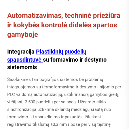
Automatizavimas, techninė priežiūra
ir kokybės kontrolė didelės spartos
gamyboje
Integracija
Plastikinių puodelių
spausdintuvė
su formavimo ir dėstymo
sistemomis
Šiuolaikinės tampografijos sistemos be problemų
integruojamos su termoformavimo ir dėstymo linijomis per
PLC valdomą automatizaciją, užtikrinančią gamybos greitį,
viršijantį 2 500 puodelių per valandą. Uždarojo ciklo
sinchronizacija užtikrina sklandų medžiagų srautą nuo
formavimo iki spausdinimo ir pakuotės, išlaikant
registravimo tikslumą ±0,3 mm ribose per visą tęstinę