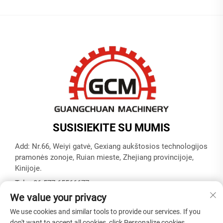
SUSISIEKITE SU MUMIS
Add: Nr.66, Weiyi gatvė, Gexiang aukštosios technologijos
pramonės zonoje, Ruian mieste, Zhejiang provincijoje,
Kinijoje.
Tel.:
+86-577-65566677
We value your privacy
El. paštas:
[email protected]
We use cookies and similar tools to provide our services. If you
don't want to accept all cookies, click Personalize cookies.