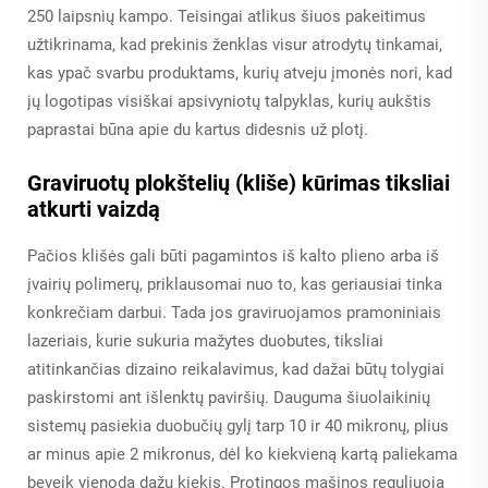
250 laipsnių kampo. Teisingai atlikus šiuos pakeitimus
užtikrinama, kad prekinis ženklas visur atrodytų tinkamai,
kas ypač svarbu produktams, kurių atveju įmonės nori, kad
jų logotipas visiškai apsivyniotų talpyklas, kurių aukštis
paprastai būna apie du kartus didesnis už plotį.
Graviruotų plokštelių (kliše) kūrimas tiksliai
atkurti vaizdą
Pačios klišės gali būti pagamintos iš kalto plieno arba iš
įvairių polimerų, priklausomai nuo to, kas geriausiai tinka
konkrečiam darbui. Tada jos graviruojamos pramoniniais
lazeriais, kurie sukuria mažytes duobutes, tiksliai
atitinkančias dizaino reikalavimus, kad dažai būtų tolygiai
paskirstomi ant išlenktų paviršių. Dauguma šiuolaikinių
sistemų pasiekia duobučių gylį tarp 10 ir 40 mikronų, plius
ar minus apie 2 mikronus, dėl ko kiekvieną kartą paliekama
beveik vienoda dažų kiekis. Protingos mašinos reguliuoja