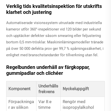
Verklig tids kvalitetsinspektion för utskrifts
klarhet och justering
Automatiserade visionssystem utrustade med industriella
kameror utför 360°-inspektioner vid 120 bilder per sekund
och upptäcker defekter såsom smearing eller feljustering
bortom 0,5 mm-trösklar. Maskininlärningsmodeller tränade
på över 50 000 defekta prov ger 99,7 % spårningssäkerhet, i
enlighet med branschstandarder för tillverkning utan fel.
Regelbunden underhåll av färgkoppar,
gummipadlar och clichéer
Underhålls
Komponent
Nyckeluppgift
frekvens
Förpackninga
Var 8:e
Rengör med
r av silikon
timme
isopropylalkohol