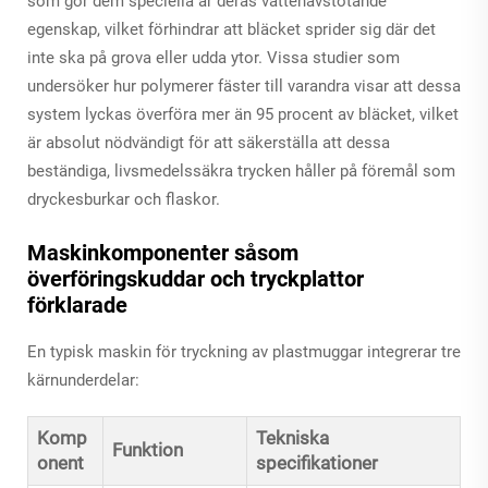
som gör dem speciella är deras vattenavstötande
egenskap, vilket förhindrar att bläcket sprider sig där det
inte ska på grova eller udda ytor. Vissa studier som
undersöker hur polymerer fäster till varandra visar att dessa
system lyckas överföra mer än 95 procent av bläcket, vilket
är absolut nödvändigt för att säkerställa att dessa
beständiga, livsmedelssäkra trycken håller på föremål som
dryckesburkar och flaskor.
Maskinkomponenter såsom
överföringskuddar och tryckplattor
förklarade
En typisk maskin för tryckning av plastmuggar integrerar tre
kärnunderdelar:
Komp
Tekniska
Funktion
onent
specifikationer