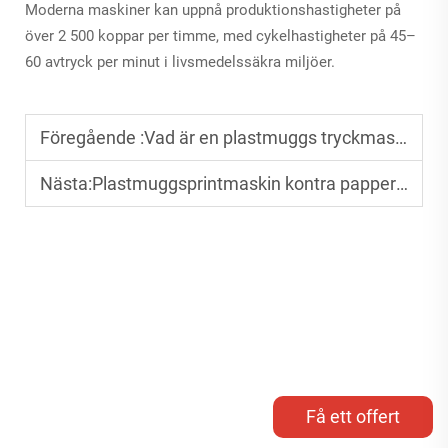
Moderna maskiner kan uppnå produktionshastigheter på
över 2 500 koppar per timme, med cykelhastigheter på 45–
60 avtryck per minut i livsmedelssäkra miljöer.
Föregående :
Vad är en plastmuggs tryckmaskin? En nybörjarguide
Nästa:
Plastmuggsprintmaskin kontra pappersmuggsprintmaskin: Viktiga skillnader
Få ett offert