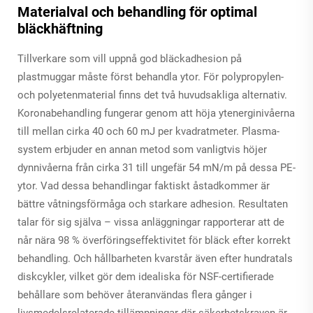
Materialval och behandling för optimal
bläckhäftning
Tillverkare som vill uppnå god bläckadhesion på
plastmuggar måste först behandla ytor. För polypropylen-
och polyetenmaterial finns det två huvudsakliga alternativ.
Koronabehandling fungerar genom att höja ytenerginivåerna
till mellan cirka 40 och 60 mJ per kvadratmeter. Plasma-
system erbjuder en annan metod som vanligtvis höjer
dynnivåerna från cirka 31 till ungefär 54 mN/m på dessa PE-
ytor. Vad dessa behandlingar faktiskt åstadkommer är
bättre våtningsförmåga och starkare adhesion. Resultaten
talar för sig själva – vissa anläggningar rapporterar att de
når nära 98 % överföringseffektivitet för bläck efter korrekt
behandling. Och hållbarheten kvarstår även efter hundratals
diskcykler, vilket gör dem idealiska för NSF-certifierade
behållare som behöver återanvändas flera gånger i
livsmedelsrelaterade tillämpningar där säkerhetskraven är