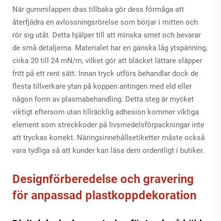
När gummilappen dras tillbaka gör dess förmåga att
återfjädra en avlossningsrörelse som börjar i mitten och
rör sig utåt. Detta hjälper till att minska smet och bevarar
de små detaljerna. Materialet har en ganska låg ytspänning,
cirka 20 till 24 mN/m, vilket gör att bläcket lättare släpper
fritt på ett rent sätt. Innan tryck utförs behandlar dock de
flesta tillverkare ytan på koppen antingen med eld eller
någon form av plasmabehandling. Detta steg är mycket
viktigt eftersom utan tillräcklig adhesion kommer viktiga
element som streckkoder på livsmedelsförpackningar inte
att tryckas korrekt. Näringsinnehållsetiketter måste också
vara tydliga så att kunder kan läsa dem ordentligt i butiker.
Designförberedelse och gravering
för anpassad plastkoppdekoration