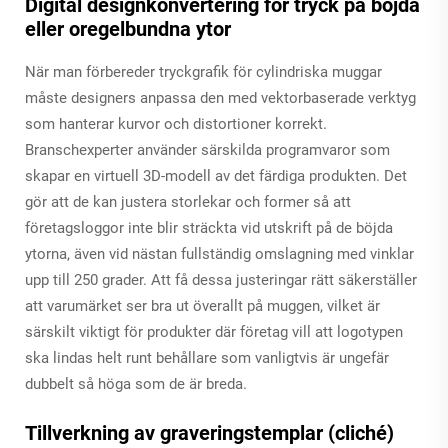
Digital designkonvertering för tryck på böjda
eller oregelbundna ytor
När man förbereder tryckgrafik för cylindriska muggar
måste designers anpassa den med vektorbaserade verktyg
som hanterar kurvor och distortioner korrekt.
Branschexperter använder särskilda programvaror som
skapar en virtuell 3D-modell av det färdiga produkten. Det
gör att de kan justera storlekar och former så att
företagsloggor inte blir sträckta vid utskrift på de böjda
ytorna, även vid nästan fullständig omslagning med vinklar
upp till 250 grader. Att få dessa justeringar rätt säkerställer
att varumärket ser bra ut överallt på muggen, vilket är
särskilt viktigt för produkter där företag vill att logotypen
ska lindas helt runt behållare som vanligtvis är ungefär
dubbelt så höga som de är breda.
Tillverkning av graveringstemplar (cliché)