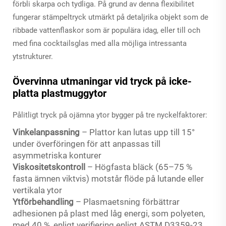
förbli skarpa och tydliga. På grund av denna flexibilitet
fungerar stämpeltryck utmärkt på detaljrika objekt som de
ribbade vattenflaskor som är populära idag, eller till och
med fina cocktailsglas med alla möjliga intressanta
ytstrukturer.
Övervinna utmaningar vid tryck på icke-
platta plastmuggytor
Pålitligt tryck på ojämna ytor bygger på tre nyckelfaktorer:
Vinkelanpassning
– Plattor kan lutas upp till 15°
under överföringen för att anpassas till
asymmetriska konturer
Viskositetskontroll
– Högfasta bläck (65–75 %
fasta ämnen viktvis) motstår flöde på lutande eller
vertikala ytor
Ytförbehandling
– Plasmaetsning förbättrar
adhesionen på plast med låg energi, som polyeten,
med 40 %, enligt verifiering enligt ASTM D3359-23