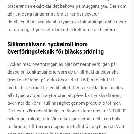
placerar den exakt där det behövs på muggens yta. Det som
gör att detta fungerar så bra är hur det bevarar
detaljkvalitén även vid alla typer av utskjutningar och kurvor
som vanliga tryckmetoder helt enkelt inte kan hantera.
Silikonskivans nyckelroll inom
överföringsteknik för bläckspridning
Lyckan med överföringen av bläcket beror verkligen på
dessa silikonkuddar eftersom de är tillräckligt elastiska
(med en hårdhet på cirka Shore 40 till 60) och faktiskt
binder bra kemiskt med bläcket. Dessa kuddar kan hantera
alla typer av ojämna ytor utan att påverka tryckkvaliteten,
även när de körs i full hastighet genom produktionslinjer.
De flesta värmebeständiga silikoner klarar ungefär 20 till 30
cykler per minut, och när de komprimeras mellan en halv
millimeter till 1,5 mm släpper de helt ifrån sig bläcket. Vad