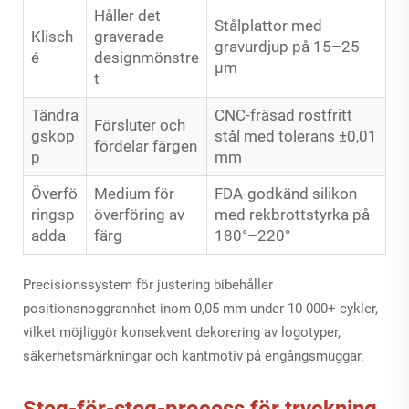
Håller det
Stålplattor med
Klisch
graverade
gravurdjup på 15–25
é
designmönstre
µm
t
Tändra
CNC-fräsad rostfritt
Försluter och
gskop
stål med tolerans ±0,01
fördelar färgen
p
mm
Överfö
Medium för
FDA-godkänd silikon
ringsp
överföring av
med rekbrottstyrka på
adda
färg
180°–220°
Precisionssystem för justering bibehåller
positionsnoggrannhet inom 0,05 mm under 10 000+ cykler,
vilket möjliggör konsekvent dekorering av logotyper,
säkerhetsmärkningar och kantmotiv på engångsmuggar.
Steg-för-steg-process för tryckning