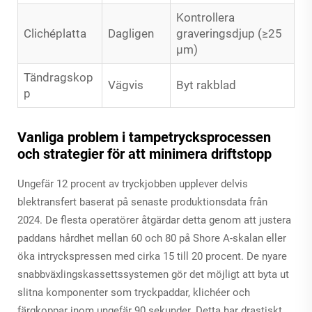
Kontrollera
Clichéplatta
Dagligen
graveringsdjup (≥25
µm)
Tändragskop
Vägvis
Byt rakblad
p
Vanliga problem i tampetrycksprocessen
och strategier för att minimera driftstopp
Ungefär 12 procent av tryckjobben upplever delvis
blektransfert baserat på senaste produktionsdata från
2024. De flesta operatörer åtgärdar detta genom att justera
paddans hårdhet mellan 60 och 80 på Shore A-skalan eller
öka intryckspressen med cirka 15 till 20 procent. De nyare
snabbväxlingskassettssystemen gör det möjligt att byta ut
slitna komponenter som tryckpaddar, klichéer och
färgkoppar inom ungefär 90 sekunder. Detta har drastiskt