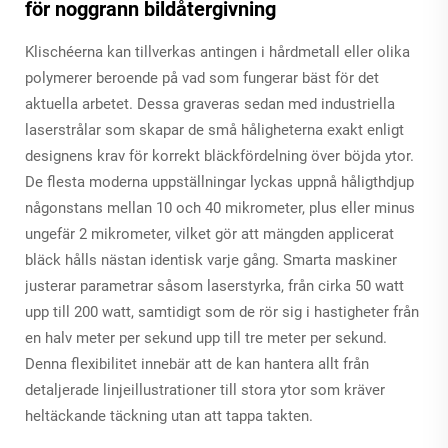
för noggrann bildåtergivning
Klischéerna kan tillverkas antingen i hårdmetall eller olika
polymerer beroende på vad som fungerar bäst för det
aktuella arbetet. Dessa graveras sedan med industriella
laserstrålar som skapar de små håligheterna exakt enligt
designens krav för korrekt bläckfördelning över böjda ytor.
De flesta moderna uppställningar lyckas uppnå håligthdjup
någonstans mellan 10 och 40 mikrometer, plus eller minus
ungefär 2 mikrometer, vilket gör att mängden applicerat
bläck hålls nästan identisk varje gång. Smarta maskiner
justerar parametrar såsom laserstyrka, från cirka 50 watt
upp till 200 watt, samtidigt som de rör sig i hastigheter från
en halv meter per sekund upp till tre meter per sekund.
Denna flexibilitet innebär att de kan hantera allt från
detaljerade linjeillustrationer till stora ytor som kräver
heltäckande täckning utan att tappa takten.